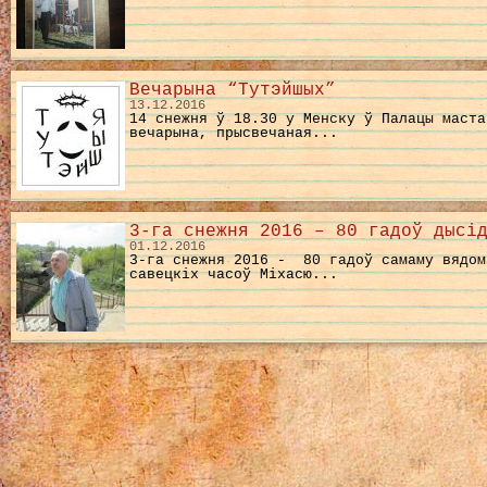
Вечарына “Тутэйшых”
13.12.2016
14 снежня ў 18.30 у Менску ў Палацы маста
вечарына, прысвечаная...
3-га снежня 2016 – 80 гадоў дысі
01.12.2016
3-га снежня 2016 - 80 гадоў самаму вядом
савецкіх часоў Міхасю...