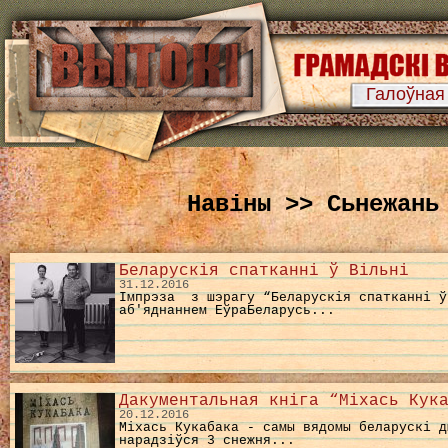
Галоўная
Навіны >> Сьнежань
Беларускiя спатканнi ў Вiльнi
31.12.2016
Імпрэза з шэрагу “Беларускія спатканні ў
аб'яднаннем ЕўраБеларусь...
Дакументальная кніга “Міхась Кук
20.12.2016
Міхась Кукабака - самы вядомы беларускі 
нарадзіўся 3 снежня...