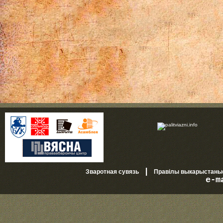
|
Зваротная сувязь
Правілы выкарыстань
e-m