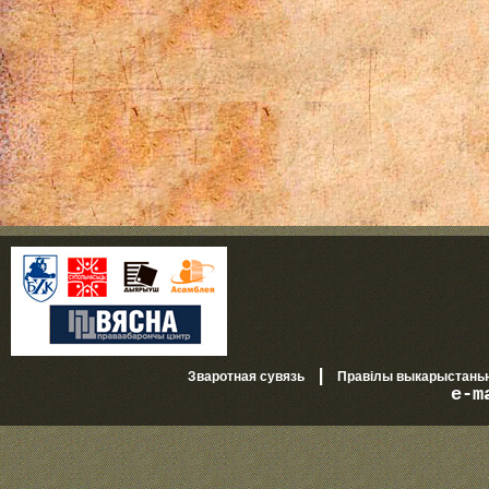
|
Зваротная сувязь
Правілы выкарыстань
e-m