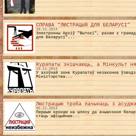
СПРАВА “ЛЮСТРАЦЫЯ ДЛЯ БЕЛАРУСІ”
18.11.2014
Электронны Архіў "Вытокі", разам з грамад
для Беларусі"...
Курапаты знішчаюць, а Мінкульт н
16.11.2014
У ахоўнай зоне Курапатаў незаконна ўзводз
Міністэрства...
Люстрацыю трэба пачынаць з асудж
05.11.2014
Першым крокам на шляху да ачышчэння белар
стаць афіцыйнае...