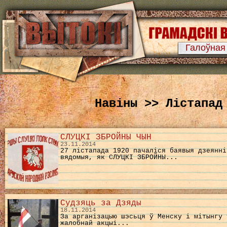
Галоўная
Навіны >> Лістапад
СЛУЦКІ ЗБРОЙНЫ ЧЫН
23.11.2014
27 лістапада 1920 пачаліся баявыя дзеянні
вядомыя, як СЛУЦКІ ЗБРОЙНЫ...
Судзяць за Дзяды
18.11.2014
За арганізацыю шэсьця ў Менску і мітынгу 
жалобнай акцыі...