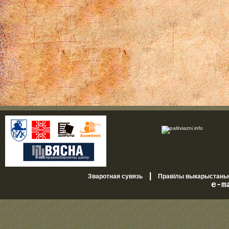
|
Зваротная сувязь
Правілы выкарыстань
e-m