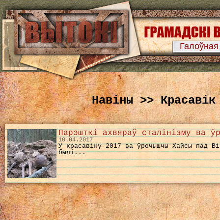
Галоўная
Навіны >> Красавік
Парэшткі ахвяраў сталінізму ва ў
10.04.2017
У красавіку 2017 ва ўрочышчы Хайсы пад Ві
былі...