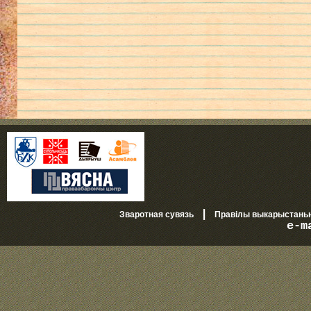
|
Зваротная сувязь
Правілы выкарыстань
e-m