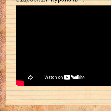
Віцебскія Курапаты”.