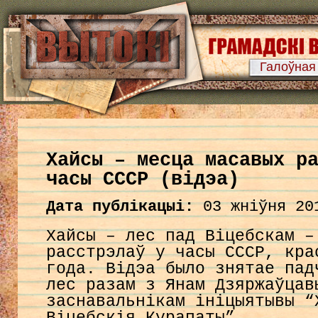
Галоўная
Хайсы – месца масавых р
часы СССР (відэа)
Дата публікацыі:
03 жніўня 20
Хайсы – лес пад Віцебскам –
расстрэлаў у часы СССР, кра
года. Відэа было знятае пад
лес разам з Янам Дзяржаўцав
заснавальнікам ініцыятывы “