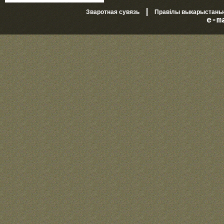
|
Зваротная сувязь
Правілы выкарыстань
e-m