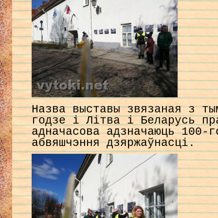
Назва выставы звязаная з ты
годзе і Літва і Беларусь пр
адначасова адзначаюць 100-г
абвяшчэння дзяржаўнасці.