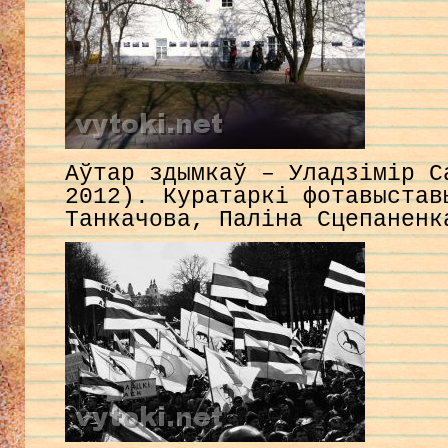
Аўтар здымкаў – Уладзімір С
2012). Куратаркі фотавыстав
Танкачова, Паліна Сцепаненк