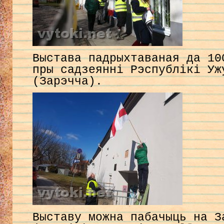
Выстава падрыхтаваная да 10
пры садзеянні Рэспублікі Уж
(Зарэчча).
Выставу можна пабачыць на З