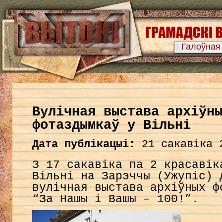
Галоўная
Вулічная выстава архіўн
фотаздымкаў у Вільні
Дата публікацыі:
21 сакавіка 
З 17 сакавіка па 2 красавік
Вільні на Зарэччы (Ужупіс) 
вулічная выстава архіўных 
“За Нашы і Вашы – 100!”.