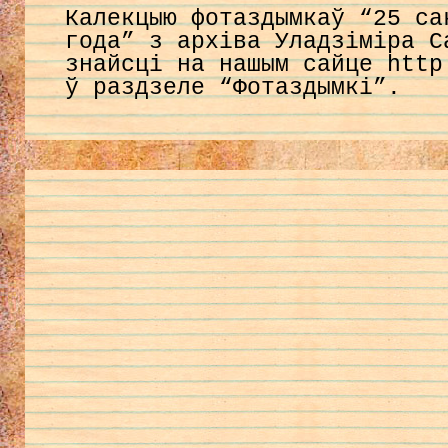
Калекцыю фотаздымкаў “25 са
года” з архіва Уладзіміра С
знайсці на нашым сайце http
ў раздзеле “Фотаздымкі”.