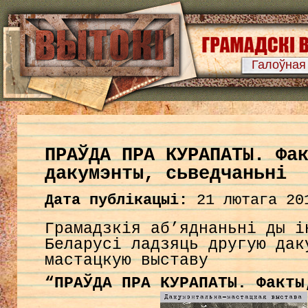
Галоўная
ПРАЎДА ПРА КУРАПАТЫ. Фа
дакумэнты, сьведчаньні
Дата публікацыі:
21 лютага 20
Грамадзкія аб’яднаньні ды і
Беларусі ладзяць другую дак
мастацкую выставу
“ПРАЎДА ПРА КУРАПАТЫ. Факты