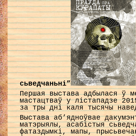
сьведчаньні”
Першая выстава адбылася ў м
мастацтваў у лістападзе 201
за тры дні каля тысячы наве
Выстава аб’ядноўвае дакумэн
матэрыялы, асабістыя сьведч
фатаздымкі, мапы, прысьвеча