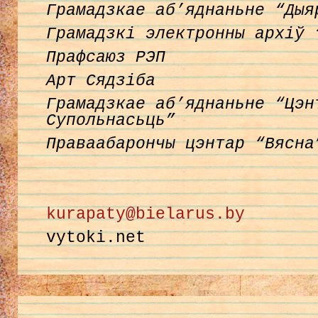
Грамадзкае аб’яднаньне “Дыя
Грамадзкі электронны архіў 
Прафсаюз РЭП
Арт
C
ядзіба
Грамадзкае аб’яднаньне “Цэн
Супольнасьць”
Праваабарончы цэнтар “Вясна
kurapaty@bielarus.by
vytoki.net