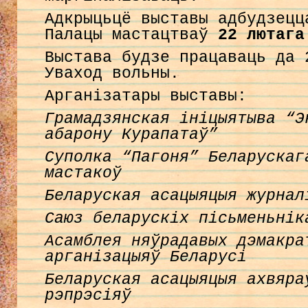
Адкрыцьцё выставы адбудзецц
Палацы мастацтваў
22 лютага
Выстава будзе працаваць да 
Уваход вольны.
Арганізатары выставы:
Грамадзянская ініцыятыва “Э
абарону
Курапатаў”
C
уполка “Пагоня” Беларускаг
мастакоў
Беларуская асацыяцыя журнал
Саюз беларускіх пісьменьнік
Асамблея няўрадавых дэмакра
арганізацыяў Беларусі
Беларуская асацыяцыя ахвяра
рэпрэсіяў