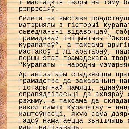
і мастацкія творы на тэму б
рэпрэсіяў.
Сёлета на выставе прадстаўл
матэрыялы з гісторыі Курапа
сьведчаньні відавочцаў, саб
грамадзкай ініцыятывы “Эксп
Курапатаў”, а таксама арыгі
мастакоў і літаратараў, пад
першы этап грамадскага твор
“Курапаты – народны мэмарыя
Арганізатары спадзяюцца пры
грамадства да захаваньня на
гістарычнай памяці, аднаўле
справядлівасьці да ахвяраў 
рэжыму, а таксама да склада
вакол саміх Курапатаў – нац
каштоўнасці, якую сама дзяр
гадоў намагаецца зьнішчыць 
маргіналізаваць.