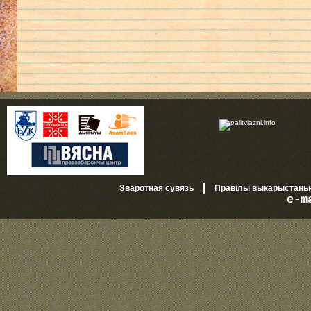
|
Зваротная сувязь
Правілы выкарыстань
e-m