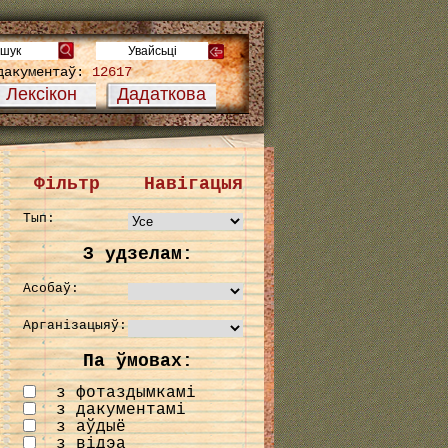
дакументаў:
12617
Лексікон
Дадаткова
Фільтр
Навігацыя
Тып:
З удзелам:
Асобаў:
Арганізацыяў:
Па ўмовах:
з фотаздымкамі
з дакументамі
з аўдыё
з відэа