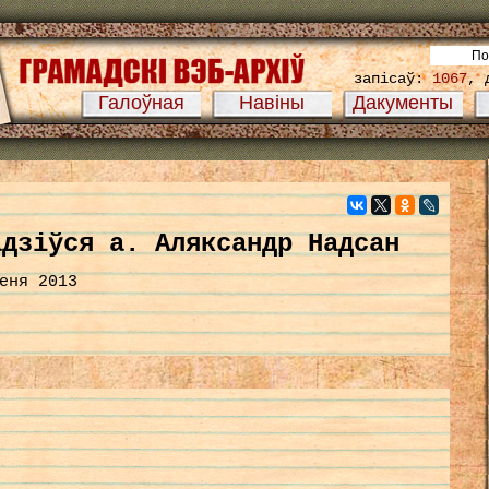
запісаў:
1067
, 
Галоўная
Навіны
Дакументы
адзіўся а. Аляксандр Надсан
еня 2013