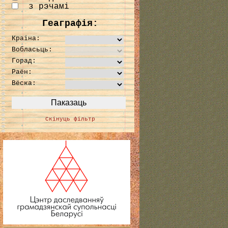
з рэчамі
Геаграфія:
Краіна:
Вобласьць:
Горад:
Раён:
Вёска:
Скінуць фільтр