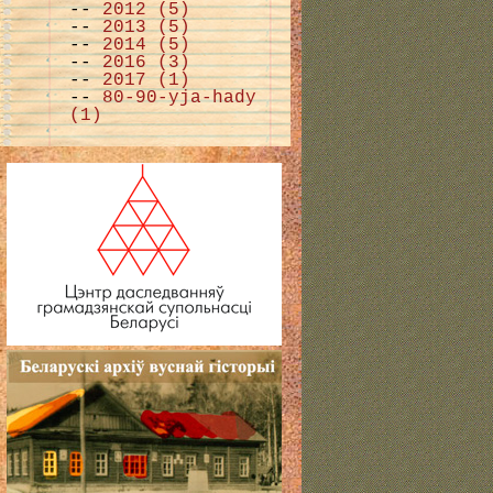
--
2012 (5)
--
2013 (5)
--
2014 (5)
--
2016 (3)
--
2017 (1)
--
80-90-yja-hady
(1)