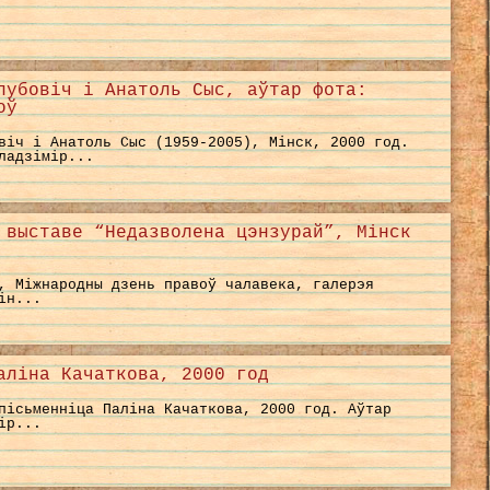
лубовіч і Анатоль Сыс, аўтар фота:
оў
віч і Анатоль Сыс (1959-2005), Мінск, 2000 год.
ладзімір...
 выставе “Недазволена цэнзурай”, Мінск
, Міжнародны дзень правоў чалавека, галерэя
ін...
аліна Качаткова, 2000 год
пісьменніца Паліна Качаткова, 2000 год. Аўтар
ір...