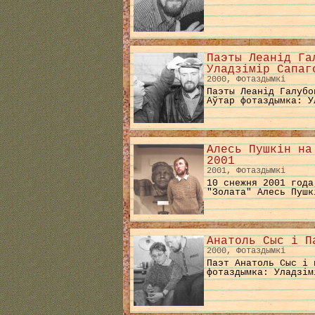
Паэты Леанід Га
Уладзімір Сапаг
2000, Фотаздымкі
Паэты Леанід Галубо
Аўтар фотаздымка: У
Алесь Пушкін на
2001
2001, Фотаздымкі
10 снежня 2001 года
"Золата" Алесь Пушк
Анатоль Сыс і П
2000, Фотаздымкі
Паэт Анатоль Сыс і 
фотаздымка: Уладзім