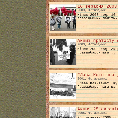
16 верасня 2003
2003, Фотаздымкі
Мінск 2003 год, 16 
апазіцыйных палітык
Акцыі пратэсту 
2003, Фотаздымкі
Мінск 2003 год. Акц
Праваабарончага...
“Лава Клінтана”
2001, Фотаздымкі
"Лава Клінтана". Ку
Праваабарончага цэн
Акцыя 25 сакаві
2005, Фотаздымкі
25 сакавіка 2005 го