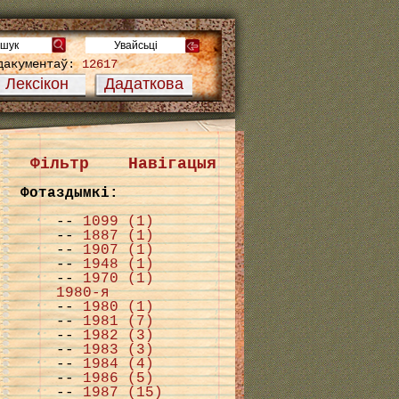
дакументаў:
12617
Лексікон
Дадаткова
Фільтр
Навігацыя
Фотаздымкі:
--
1099 (1)
--
1887 (1)
--
1907 (1)
--
1948 (1)
--
1970 (1)
1980-я
--
1980 (1)
--
1981 (7)
--
1982 (3)
--
1983 (3)
--
1984 (4)
--
1986 (5)
--
1987 (15)