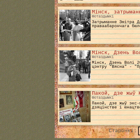
Мінск, затрыман
Фотаздымкі
Затрыманне Змітра 
праваабарончага бюл
Мінск, Дзень Во
Фотаздымкі
Мінск, Дзень Волі 2
цэнтру "Вясна" - "П
Пакой, дзе жыў 
Фотаздымкі
Пакой, дзе жыў экс-
дзяцінстве і юнацтв
Старонкі: