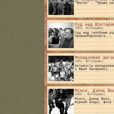
"Вясна" - "Права на
Суд над Віктара
2002, Фотаздымкі
Суд над галоўным рэ
праваабарончага...
Моладзевая арга
2001, Фотаздымкі
Актывісты моладзева
і Юрыя Захаранкі,..
Мінск, Дзень Во
2000 , Фотаздымкі
Мінск, Дзень Волі, 
мірнай акцыі, фота 