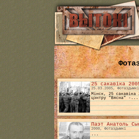
Фота
25 сакавіка 200
25.03.2005, Фотаздымкі
Мінск, 25 сакавіка 
цэнтру "Вясна" -...
Паэт Анатоль Сы
2000, Фотаздымкі
...