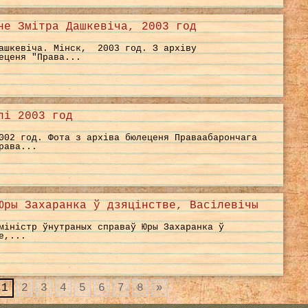
не Змітра Дашкевіча, 2003 год
Дашкевіча. Мінск, 2003 год. З архіву
еценя "Права...
лі 2003 год
002 год. Фота з архіва бюлеценя Праваабарончага
рава...
Юры Захаранка ў дзяцінстве, Васілевічы
міністр ўнутраных справаў Юры Захаранка ў
е,...
1
2
3
4
5
6
7
8
»