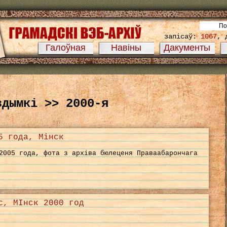
запісаў:
1067
, 
Галоўная
Навіны
Дакументы
здымкі >> 2000-я
5 года, Мінск
2005 года, фота з архіва бюлеценя Праваабарончага
с, МІнск 2000 год