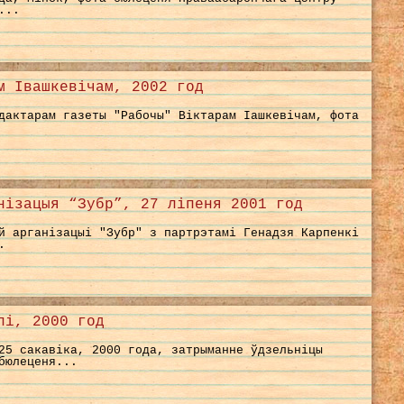
...
м Івашкевічам, 2002 год
дактарам газеты "Рабочы" Віктарам Іашкевічам, фота
нізацыя “Зубр”, 27 ліпеня 2001 год
й арганізацыі "Зубр" з партрэтамі Генадзя Карпенкі
.
лі, 2000 год
25 сакавіка, 2000 года, затрыманне ўдзельніцы
бюлеценя...