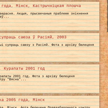
 года, Мінск, Кастрычніцкая плошча
верасня. Акцыя, прысвечаныя праблеме знікнення
аў...
супраць саюза ў Расіяй, 2003
ыі супраць саюзу з Расіяй. Фота з архіву бюлеценя
, Курапаты 2001 год
рапаты 2001 год. Фота з архіву бюлеценя
тру "Вясна"...
ка 2005 года, Мінск
да, Мінск, фота бюлеценя Праваабарончага цэнтру