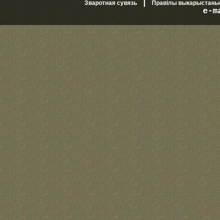
|
Зваротная сувязь
Правілы выкарыстань
e-m