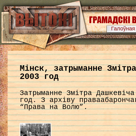
Галоўная
Мінск, затрыманне Змітр
2003 год
Затрыманне Змітра Дашкевіч
год. З архіву праваабаронча
“Права на Волю”.