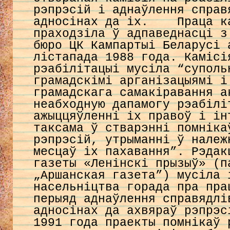
рэпрэсій і аднаўлення справ
адносінах да іх. Праца к
праходзіла ў адпаведнасці з
бюро ЦК Кампартыі Беларусі 
лістапада 1988 года. Камісі
рэабілітацыі мусіла “суполь
грамадскімі арганізацыямі і
грамадскага самакіравання а
неабходную дапамогу рэабілі
ажыццяўленні іх правоў і ін
таксама ў стварэнні помніка
рэпрэсій, утрыманні ў належ
месцаў іх пахавання”. Рэдак
газеты «Ленінскі прызыў» (п
„Аршанская газета”) мусіла 
насельніцтва горада пра пра
перыяд аднаўлення справядлі
адносінах да ахвяраў рэпрэс
1991 года праекты помнікаў 