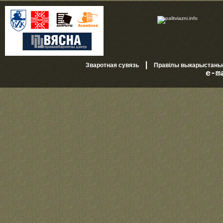
|
Зваротная сувязь
Правілы выкарыстань
e-m