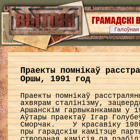
Галоўная
Праекты помнікаў расстр
Оршы, 1991 год
Праекты помнікаў расстралян
ахвярам сталінізму, зацверд
Аршанскім гарвыканкамам у 1
Аўтары праектаў Ігар Голубе
Сморчак. У красавіку 1989
пры гарадскім камітэце парт
створаная камісія па рэабіл