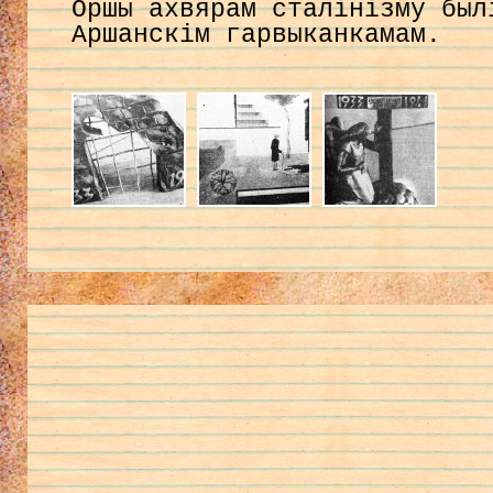
Оршы ахвярам сталінізму был
Аршанскім гарвыканкамам.