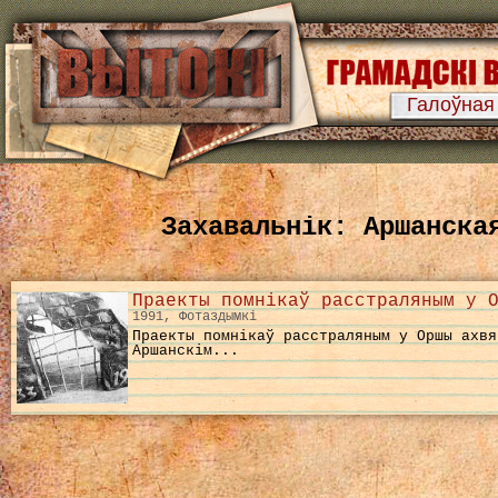
Галоўная
Захавальнік: Аршанска
Праекты помнікаў расстраляным у 
1991, Фотаздымкі
Праекты помнікаў расстраляным у Оршы ахвя
Аршанскім...