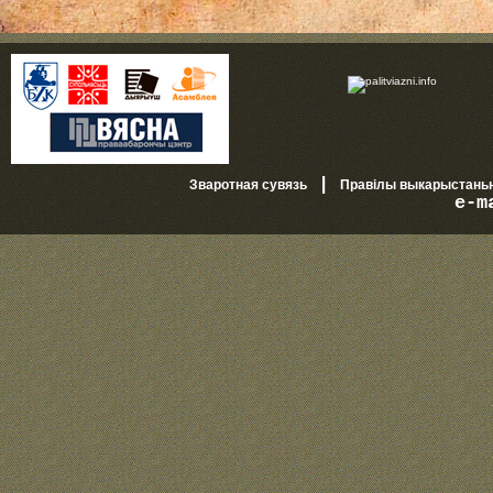
|
Зваротная сувязь
Правілы выкарыстань
e-m