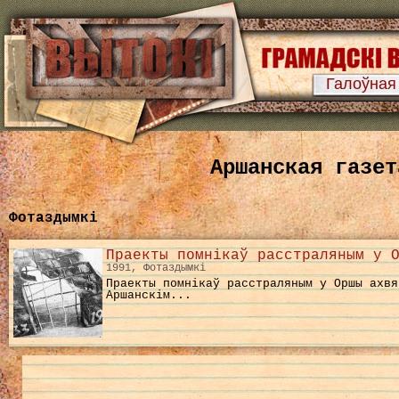
Галоўная
Аршанская газет
Фотаздымкі
Праекты помнікаў расстраляным у 
1991, Фотаздымкі
Праекты помнікаў расстраляным у Оршы ахвя
Аршанскім...