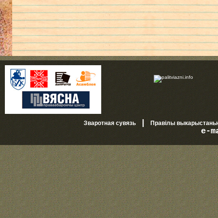
|
Зваротная сувязь
Правілы выкарыстань
e-m