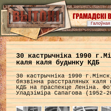
Галоўная
30 кастрычніка 1990 г.М
каля каля будынку КДБ
30 кастрычніка 1990 г.Мінск
бязвінна расстраляных каля 
КДБ на праспекце Леніна. Фо
Уладзіміра Сапагова (1952-2