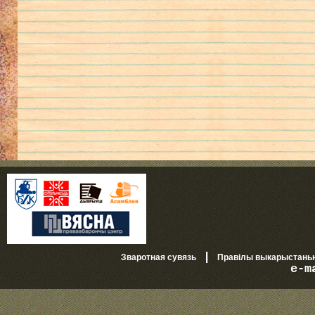
|
Зваротная сувязь
Правілы выкарыстань
e-m