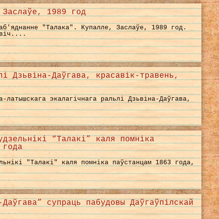
 Заслаўе, 1989 год
аб'яднанне "Талака". Купалле, Заслаўе, 1989 год.
віч....
лі Дзьвіна-Даўгава, красавік-травень,
а-латышскага экалагічнага ральлі Дзьвіна-Даўгава,
удзельнікі “Талакі” каля помніка
 года
льнікі "Талакі" каля помніка паўстанцам 1863 года,
-Даўгава” супраць пабудовы Даўгаўпілскай