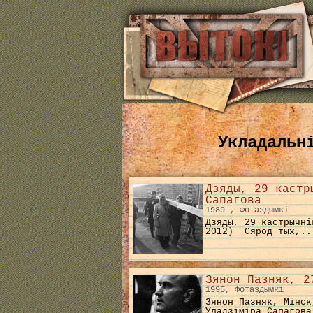
Укладальн
Дзяды, 29 кастр
Сапагова
1989 , Фотаздымкі
Дзяды, 29 кастрычні
2012) Сярод тых,..
Зянон Пазняк, 2
1995, Фотаздымкі
Зянон Пазняк, Мінск
Уладзіміра Сапагова