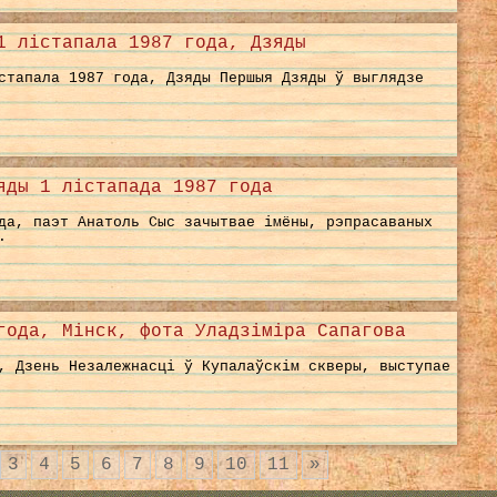
1 лістапала 1987 года, Дзяды
стапала 1987 года, Дзяды Першыя Дзяды ў выглядзе
яды 1 лістапада 1987 года
да, паэт Анатоль Сыс зачытвае імёны, рэпрасаваных
.
года, Мінск, фота Уладзіміра Сапагова
, Дзень Незалежнасці ў Купалаўскім скверы, выступае
3
4
5
6
7
8
9
10
11
»