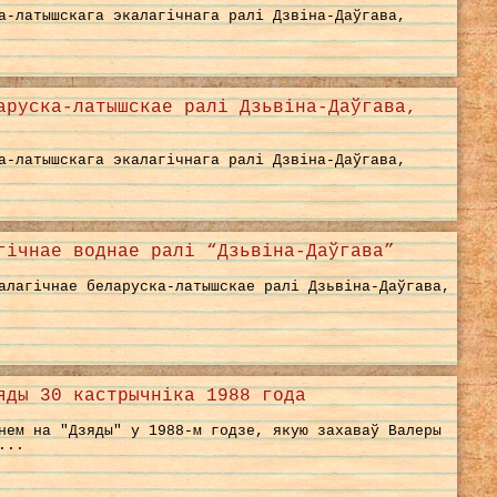
а-латышскага экалагічнага ралі Дзвіна-Даўгава,
аруска-латышскае ралі Дзьвіна-Даўгава,
а-латышскага экалагічнага ралі Дзвіна-Даўгава,
гічнае воднае ралі “Дзьвіна-Даўгава”
алагічнае беларуска-латышскае ралі Дзьвіна-Даўгава,
яды 30 кастрычніка 1988 года
нем на "Дзяды" у 1988-м годзе, якую захаваў Валеры
...