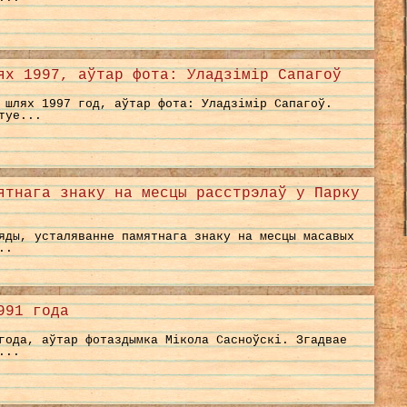
ях 1997, аўтар фота: Уладзімір Сапагоў
 шлях 1997 год, аўтар фота: Уладзімір Сапагоў.
туе...
ятнага знаку на месцы расстрэлаў у Парку
яды, усталяванне памятнага знаку на месцы масавых
..
991 года
года, аўтар фотаздымка Мікола Сасноўскі. Згадвае
...