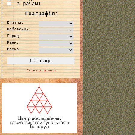
з рэчамі
Геаграфія:
Краіна:
Вобласьць:
Горад:
Раён:
Вёска:
Скінуць фільтр