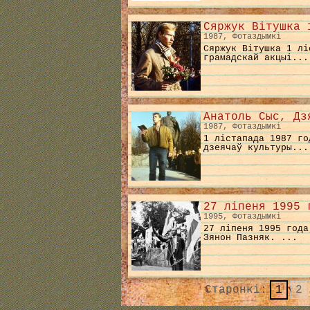
Сяржук Вітушка 
1987, Фотаздымкі
Сяржук Вітушка 1 лі
грамадскай акцыі...
Анатоль Сыс, Дз
1987, Фотаздымкі
1 лістапада 1987 го
дзеячаў культуры...
27 ліпеня 1995 
1995, Фотаздымкі
27 ліпеня 1995 года
Зянон Пазняк. ...
Старонкі:
1
2