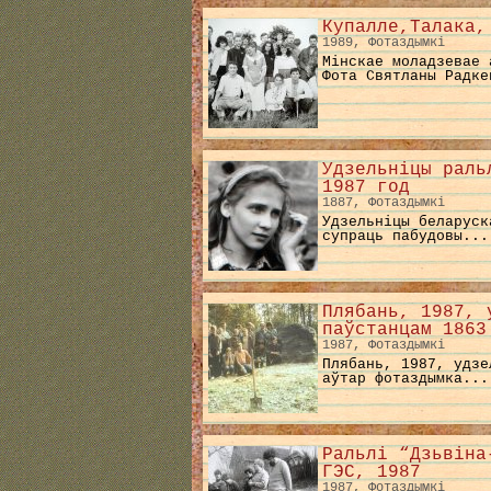
Купалле,Талака,
1989, Фотаздымкі
Мінскае моладзевае 
Фота Святланы Радке
Удзельніцы раль
1987 год
1887, Фотаздымкі
Удзельніцы беларуск
супраць пабудовы...
Плябань, 1987, 
паўстанцам 1863
1987, Фотаздымкі
Плябань, 1987, удзе
аўтар фотаздымка...
Ральлі “Дзьвіна
ГЭС, 1987
1987, Фотаздымкі