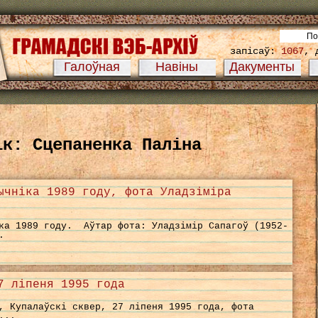
запісаў:
1067
, 
Галоўная
Навіны
Дакументы
ік: Сцепаненка Паліна
ычніка 1989 году, фота Уладзіміра
ка 1989 году. Аўтар фота: Уладзімір Сапагоў (1952-
.
7 ліпеня 1995 года
, Купалаўскі сквер, 27 ліпеня 1995 года, фота
...