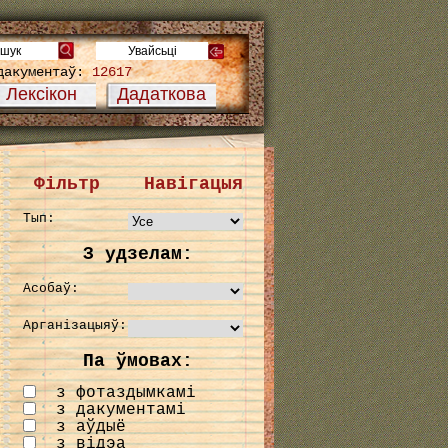
дакументаў:
12617
Лексікон
Дадаткова
Фільтр
Навігацыя
Тып:
З удзелам:
Асобаў:
Арганізацыяў:
Па ўмовах:
з фотаздымкамі
з дакументамі
з аўдыё
з відэа