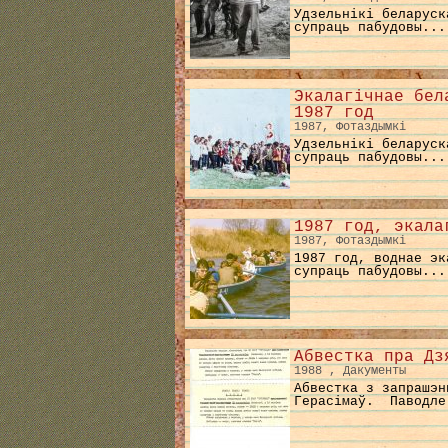
Удзельнікі беларуск
супраць пабудовы...
Экалагічнае бел
1987 год
1987, Фотаздымкі
Удзельнікі беларуск
супраць пабудовы...
1987 год, экала
1987, Фотаздымкі
1987 год, воднае эк
супраць пабудовы...
Абвестка пра Дз
1988 , Дакументы
Абвестка з запрашэн
Герасімаў. Паводле