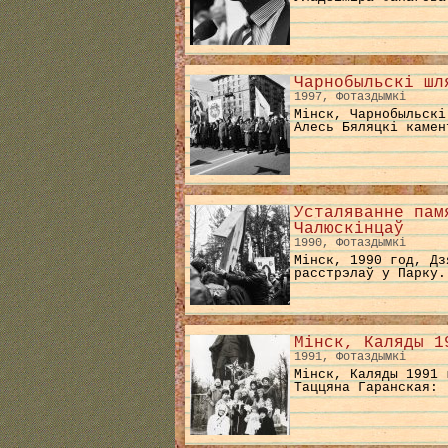
Чарнобыльскі шл
1997, Фотаздымкі
Мінск, Чарнобыльскі
Алесь Бяляцкі камен
Усталяванне пам
Чалюскінцаў
1990, Фотаздымкі
Мінск, 1990 год, Дз
расстрэлаў у Парку.
Мінск, Каляды 1
1991, Фотаздымкі
Мінск, Каляды 1991 
Таццяна Гаранская: 