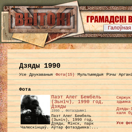
Галоўная
Дзяды 1990
Усе
Друкаваныя
Фота(15)
Мультымедыя
Рэчы
Арган
Фота
Паэт Алег Бембель
Сяржук
(Зьніч), 1990 год,
здымка
Дзяды
Дзяды-
1990 , Фотаздымкі
каля б
Паэт Алег Бембель
(Зьніч), 1990 год,
Усе фо
Дзяды, Мінск, парк
Чалюскінцаў. Аўтар фотаздымка:...