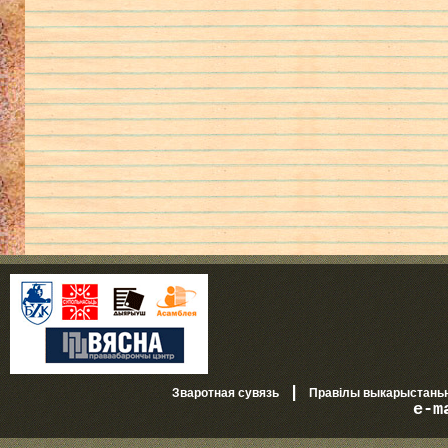
|
Зваротная сувязь
Правілы выкарыстань
e-m