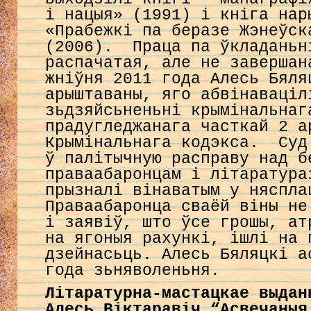
і нацыя» (1991) і кніга нар
«Прабежкі па беразе Жэнеўск
(2006). Праца па ўкладаньн
распачатая, але не завершан
жніўня 2011 года Алесь Бяля
арыштаваны, яго абвінаваціл
зьдзяйсьненьні крымінальнаг
прадугледжанага часткай 2 а
Крымінальнага кодэкса. Суд
ў палітычную расправу над б
праваабаронцам і літаратур
прызналі вінаватым у няспла
Праваабаронца сваёй віны не
і заявіў, што ўсе грошы, ат
на ягоныя рахункі, ішлі на 
дзейнасьць. Алесь Бяляцкі а
года зьняволеньня.
Літаратурна-мастацкае выда
Алесь Віктаравіч “Асвечаныя