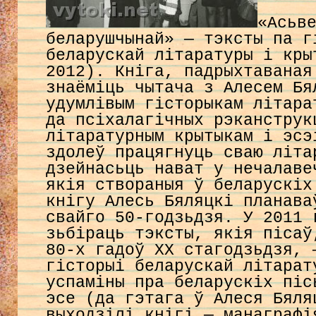
«Асьв
беларушчынай» — тэксты па г
беларускай літаратуры і кры
2012). Кніга, падрыхтаваная
знаёміць чытача з Алесем Бя
удумлівым гісторыкам літара
да псіхалагічных рэканструк
літаратурным крытыкам і эсэ
здолеў працягнуць сваю літа
дзейнасьць нават у нечалаве
якія створаныя ў беларускіх
кнігу Алесь Бяляцкі планава
свайго 50-годзьдзя. У 2011 
зьбіраць тэксты, якія пісаў
80-х гадоў ХХ стагодзьдзя, 
гісторыі беларускай літарат
успаміны пра беларускіх піс
эсе (да гэтага ў Алеся Бяля
выходзілі кнігі — манаграфі