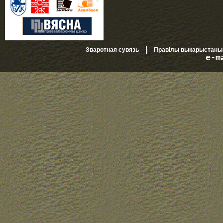
|
Зваротная сувязь
Правілы выкарыстань
e-m