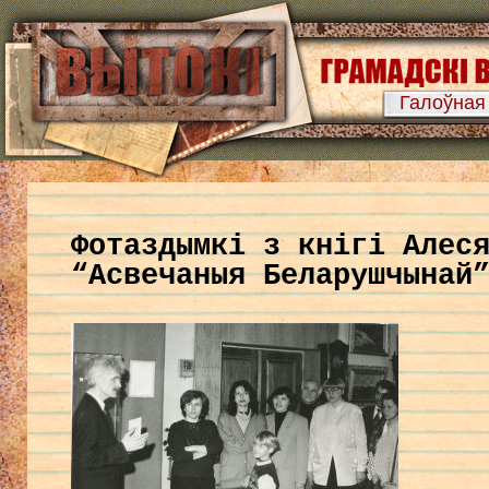
Галоўная
Фотаздымкі з кнігі Алес
“Асвечаныя Беларушчынай