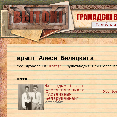
Галоўная
арышт Алеся Бяляцкага
Усе
Друкаваныя
Фота(1)
Мультымедыя
Рэчы
Аргані
Фота
Фотаздымкі з кнігі
Алеся Бяляцкага
Усе фо
“Асвечаныя
Беларушчынай”
Фотаздымкі