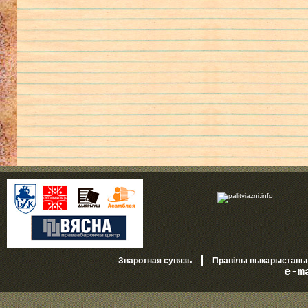
|
Зваротная сувязь
Правілы выкарыстань
e-m