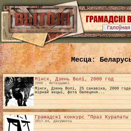
Галоўная
Месца: Беларус
Мінск, Дзень Волі, 2000 год
2000 , Фотаздымкі
Мінск, Дзень Волі, 25 сакавіка, 2000 года
мірнай акцыі, фота бюлеценя...
Грамадскі конкурс “Праз Курапаты
2017.04, Дакументы