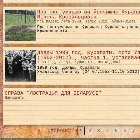
Пра эксгумацыю ва ўрочышчы Курап
Мікола Крывальцэвіч
пра падзеі лета 1988, запіс 2012, Aўдыё-Відэа
Пра эксгумацыю ва ўрочышчы Курапаты распа
Крывальцэвіч,...
Дзяды 1989 год, Курапаты, фота У
(1952-2012) , частка 1, усталява
1989 год, Дзяды, Курапаты , Фотаздымкі
1989 год, Дзяды, Курапаты.
Уладзімір Сапагоў (04.07.1952-11.10.2012)
СПРАВА “ЛЮСТРАЦЫЯ ДЛЯ БЕЛАРУСІ”
Дакументы
Старонкі:
1
2
3
4
5
6
7