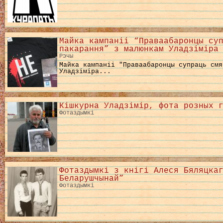
Майка кампаніі “Праваабаронцы су
пакарання” з малюнкам Уладзіміра
Рэчы
Майка кампаніі "Праваабаронцы супраць смя
Уладзіміра...
Кішкурна Уладзімір, фота розных 
Фотаздымкі
Фотаздымкі з кнігі Алеся Бяляцка
Беларушчынай”
Фотаздымкі