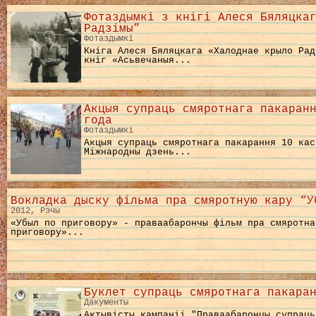
Фотаздымкі з кнігі Алеся Бяляцка
Радзімы”
Фотаздымкі
Кніга Алеся Бяляцкага «Халоднае крыло Рад
кніг «Асьвечаныя...
Акцыя супраць смяротнага пакаран
года
Фотаздымкі
Акцыя супраць смяротнага пакарання 10 кас
Міжнародны дзень...
Вокладка дыску фільма пра смяротную кару “У
2012, Рэчы
«Убыл по приговору» - праваабарончы фільм пра смяротн
приговору»...
Буклет супраць смяротнага пакара
Дакументы
Актывісты кампаніі "Праваабаронцы супраць