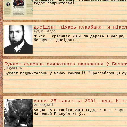
годзе падрыхтавалі...
Дысідэнт Міхась Кукабака: Я ніко
Aўдыё-Відэа
Мінск, красавік 2014 па дарозе з месцаў 
беларускі дысідэнт...
Буклет супраць смяротнага пакарання ў Белар
Дакументы
Буклет падрыхтаваны ў межах кампаніі "Праваабаронцы су
Акцыя 25 cакавіка 2001 года, Мін
Фотаздымкі
Акцыя 25 cакавіка 2001 года, Мінск. Чарго
Народнай Рэспублікі ў...