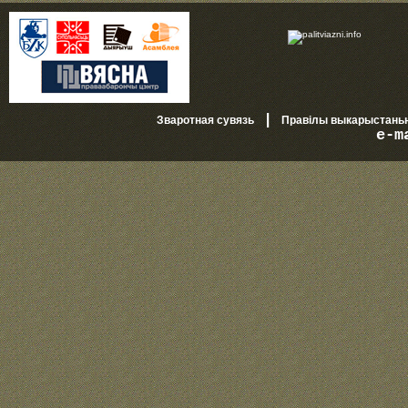
|
Зваротная сувязь
Правілы выкарыстань
e-m