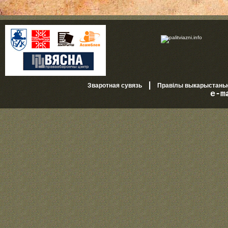
|
Зваротная сувязь
Правілы выкарыстань
e-m