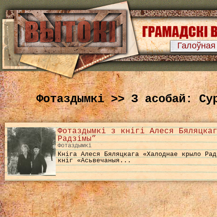
Галоўная
Фотаздымкі >> З асобай: Су
Фотаздымкі з кнігі Алеся Бяляцка
Радзімы”
Фотаздымкі
Кніга Алеся Бяляцкага «Халоднае крыло Рад
кніг «Асьвечаныя...