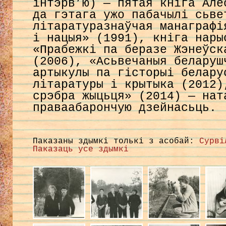
інтэрв’ю) — пятая кніга Але
да гэтага ужо пабачылі сьве
літаратуразнаўчая манаграфі
і нацыя» (1991), кніга нары
«Прабежкі па беразе Жэнеўск
(2006), «Асьвечаныя беларуш
артыкулы па гісторыі белару
літаратуры і крытыка (2012)
срэбра жыцьця» (2014) — нат
праваабарончую дзейнасьць.
Паказаны здымкі толькі з асобай:
Сурві
Паказаць усе здымкі