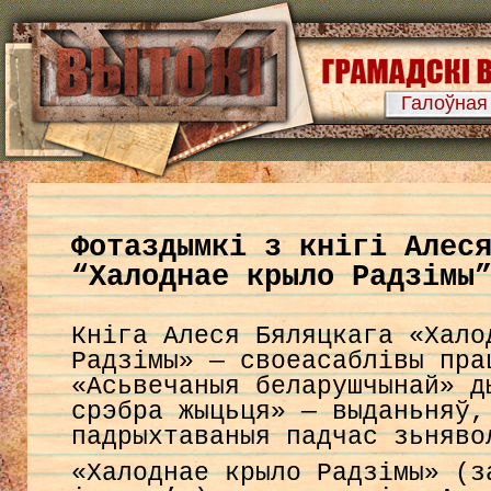
Галоўная
Фотаздымкі з кнігі Алес
“Халоднае крыло Радзімы
Кніга Алеся Бяляцкага «Хало
Радзімы» — своеасаблівы пра
«Асьвечаныя беларушчынай» д
срэбра жыцьця» — выданьняў,
падрыхтаваныя падчас зьняво
«Халоднае крыло Радзімы» (з