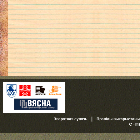
|
Зваротная сувязь
Правілы выкарыстань
e-m