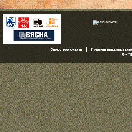
|
Зваротная сувязь
Правілы выкарыстань
e-m