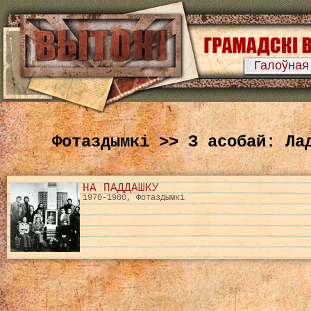
Галоўная
Фотаздымкі >> З асобай: Ла
НА ПАДДАШКУ
1970-1980, Фотаздымкі