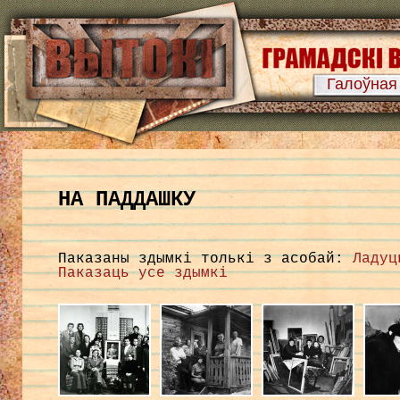
Галоўная
НА ПАДДАШКУ
Паказаны здымкі толькі з асобай:
Ладуц
Паказаць усе здымкі