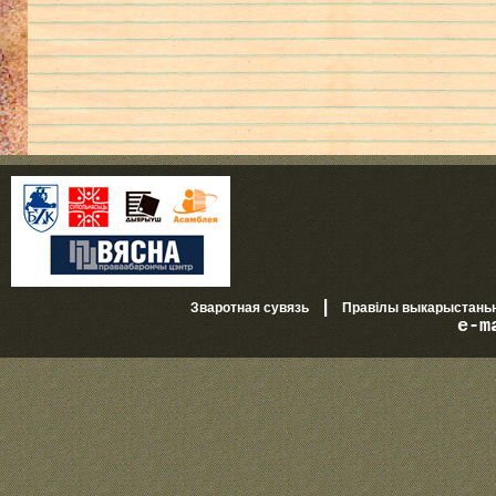
|
Зваротная сувязь
Правілы выкарыстань
e-m