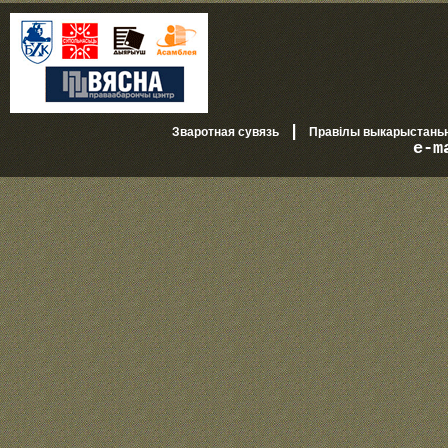
|
Зваротная сувязь
Правілы выкарыстань
e-m