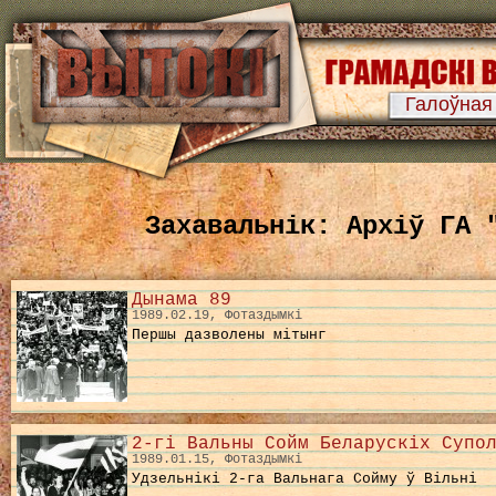
Галоўная
Захавальнік: Архіў ГА 
Дынама 89
1989.02.19, Фотаздымкі
Першы дазволены мітынг
2-гі Вальны Сойм Беларускіх Супо
1989.01.15, Фотаздымкі
Удзельнікі 2-га Вальнага Сойму ў Вільні