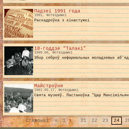
Падзеі 1991 года
1991, Фотаздымкі
Раскадроўка з кінастужкі
10-годдзе “Талакі”
1999.06, Фотаздымкі
Збор сяброў нефармальных моладзевых аб'яд
Майстроўня
1981.05.17, Фотаздымкі
Свята музеяў. Пастаноўка "Цар Максімільян
Старонкі:
«
1
...
21
22
23
24
2