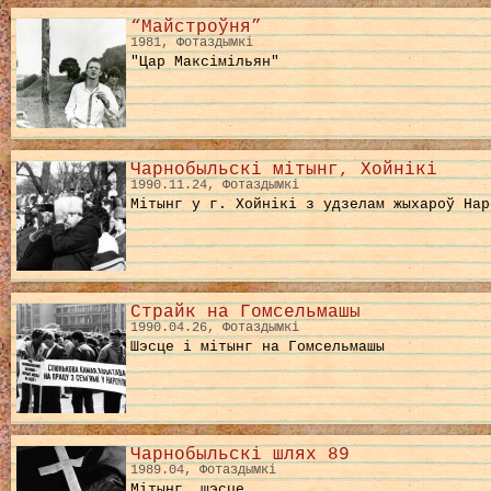
“Майстроўня”
1981, Фотаздымкі
"Цар Максімільян"
Чарнобыльскі мітынг, Хойнікі
1990.11.24, Фотаздымкі
Мітынг у г. Хойнікі з удзелам жыхароў Нар
Страйк на Гомсельмашы
1990.04.26, Фотаздымкі
Шэсце і мітынг на Гомсельмашы
Чарнобыльскі шлях 89
1989.04, Фотаздымкі
Мітынг, шэсце