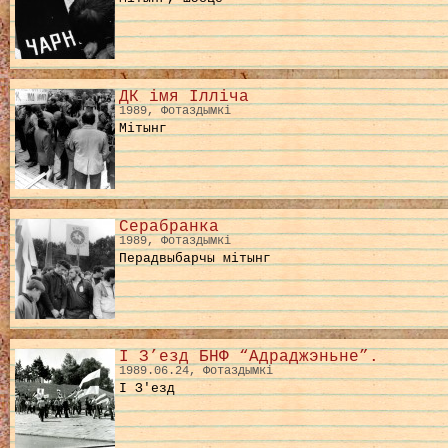
ДК імя Ілліча
1989, Фотаздымкі
Мітынг
Серабранка
1989, Фотаздымкі
Перадвыбарчы мітынг
І З’езд БНФ “Адраджэньне”.
1989.06.24, Фотаздымкі
І З'езд