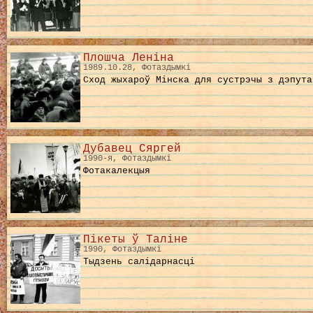
Плошча Леніна
1989.10.28, Фотаздымкі
Сход жыхароў Мінска для сустрэчы з дэпута
Дубавец Сяргей
1990-я, Фотаздымкі
Фотакалекцыя
Пікеты ў Таліне
1990, Фотаздымкі
Тыдзень салідарнасці