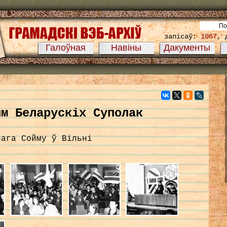
запісаў:
1067
, 
Галоўная
Навіны
Дакументы
йм Беларускіх Суполак
нага Сойму ў Вільні