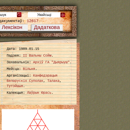
дакументаў:
12617
Лексікон
Дадаткова
Дата: 1989.01.15
Падзея:
ІІ Вальны Сойм
.
Захавальнік:
Архіў ГА "Дыярыуш"
.
Мейсца:
Вільня
.
Арганізацыі:
Канфедэрацыя
Беларускіх Суполак
,
Талака
,
Тутэйшыя
.
Калекцыя:
Лаўрык Юрась
.