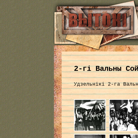
2-гі Вальны Со
Удзельнікі 2-га Валь