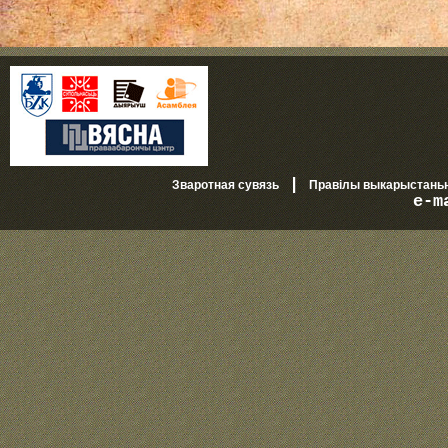
|
Зваротная сувязь
Правілы выкарыстань
e-m