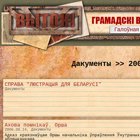
Галоўная
Дакументы >> 20
СПРАВА “ЛЮСТРАЦЫЯ ДЛЯ БЕЛАРУСІ”
Дакументы
Ахова помнікаў. Орша
2006.08.14, Дакументы
Адказ краязнаўцам Оршы начальніка ўпраўлення Ўнутраных
аблвыканкама...