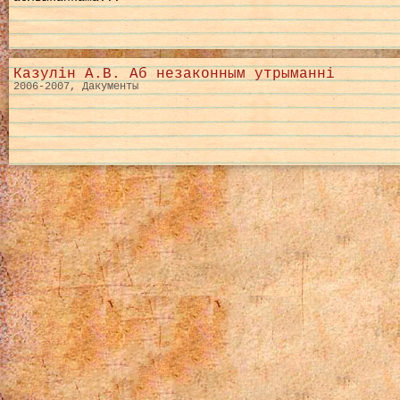
Казулін А.В. Аб незаконным утрыманні
2006-2007, Дакументы