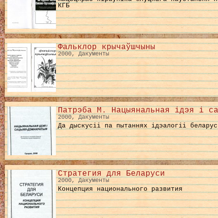
КГБ
Фальклор крычаўшчыны
2000, Дакументы
Патрэба М. Нацыянальная ідэя і с
2000, Дакументы
Да дыскусіі па пытаннях ідэалогіі беларус
Стратегия для Беларуси
2000, Дакументы
Концепция национального развития