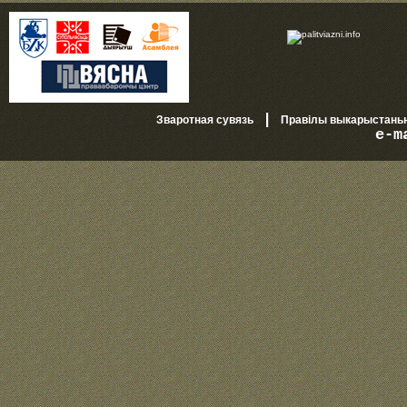
|
Зваротная сувязь
Правілы выкарыстань
e-m