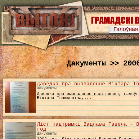
Галоўная
Дакументы >> 200
Даведка пра вызваленне Віктара І
Дакументы
Даведка пра вызваленне палітвязня, галоўн
Віктара Івашкевіча,...
Ліст падтрымкі Вацлава Гавела – 
год
Дакументы