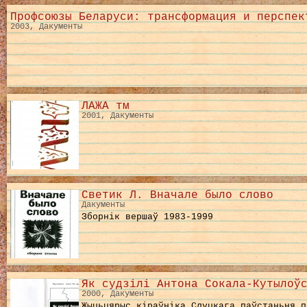
Профсоюзы Беларуси: трансформация и перспек
2003, Дакументы
ЛАЖА тм
2001, Дакументы
Светик Л. Вначале было слово
Дакументы
Зборнік вершаў 1983-1999
Як судзілі Антона Сокала-Кутылоў
2000, Дакументы
Жыцьцярыс кіраўніка Слуцкага паўстаньня п