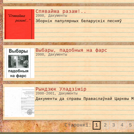
Спявайма разам!..
2000, Дакументы
Зборнік папулярных беларускіх песняў
Выбары, падобныя на фарс
2000, Дакументы
Рындзюк Уладзімір
2000-2001, Дакументы
Дакументы да справы Праваслаўнай Царквы М
Старонкі:
1
2
3
4
5