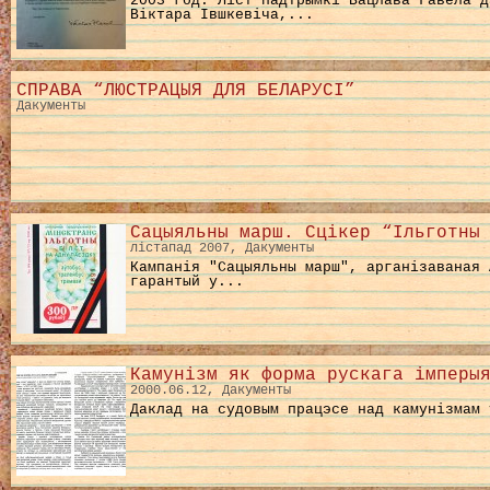
2003 год. Ліст падтрымкі Вацлава Гавела д
Віктара Івшкевіча,...
СПРАВА “ЛЮСТРАЦЫЯ ДЛЯ БЕЛАРУСІ”
Дакументы
Сацыяльны марш. Сцікер “Ільготны
лістапад 2007, Дакументы
Кампанія "Сацыяльны марш", арганізаваная 
гарантый у...
Камунізм як форма рускага імперы
2000.06.12, Дакументы
Даклад на судовым працэсе над камунізмам 