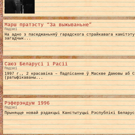
Марш пратэсту “За выжываньне”
Падзеі
На адно з паседжаньняў гарадскога страйкавага камітэту
загадчык...
Саюз Беларусі і Расіі
Падзеі
1997 г., 2 красавіка – Падпісанне ў Маскве Дамовы аб С
(ратыфікаваны...
Рэферэндум 1996
Падзеі
Прыняцце новай рэдакцыі Канстытуцыі Рэспублікі Беларус