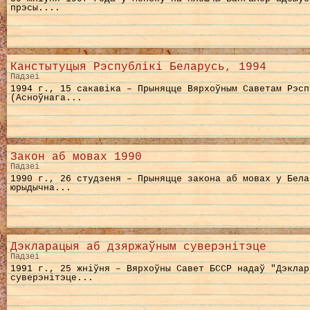
прэсы....
Канстытуцыя Рэспублікі Беларусь, 1994
Падзеі
1994 г., 15 сакавіка – Прыняцце Вярхоўным Саветам Рэсп
(Асноўнага...
Закон аб мовах 1990
Падзеі
1990 г., 26 студзеня – Прыняцце закона аб мовах у Бела
юрыдычна...
Дэкларацыя аб дзяржаўным суверэнітэце
Падзеі
1991 г., 25 жніўня – Вярхоўны Савет БССР надаў "Дэклар
суверэнітэце...