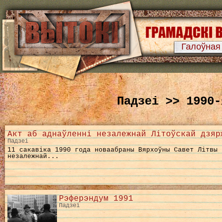
Галоўная
Падзеі >> 1990-
Акт аб аднаўленні незалежнай Літоўскай дзяр
Падзеі
11 сакавіка 1990 года новаабраны Вярхоўны Савет Літвы 
незалежнай...
Рэферэндум 1991
Падзеі