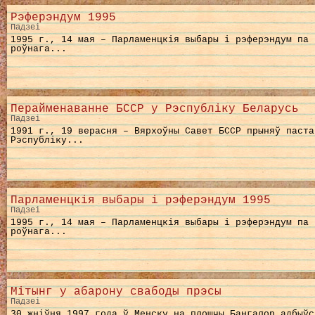
Рэферэндум 1995
Падзеі
1995 г., 14 мая – Парламенцкія выбары і рэферэндум па 
роўнага...
Перайменаванне БССР у Рэспубліку Беларусь
Падзеі
1991 г., 19 верасня – Вярхоўны Савет БССР прыняў паста
Рэспубліку...
Парламенцкія выбары і рэферэндум 1995
Падзеі
1995 г., 14 мая – Парламенцкія выбары і рэферэндум па 
роўнага...
Мітынг у абарону свабоды прэсы
Падзеі
30 жніўня 1997 года ў Менску на плошчы Бангалор адбыўс