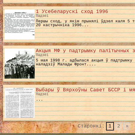
1 Усебеларускі сход 1996
Падзеі
Першы сход, у якім прынялі ўдзел каля 5 т
20 кастрычніка 1996...
Акцыя МФ у падтрымку палітычных 
Падзеі
5 мая 1998 г. адбылася акцыя ў падтрымку 
наладзіў Малады Фронт....
Выбары ў Вярхоўны Савет БССР і м
Падзеі
...
Старонкі:
1
2
»