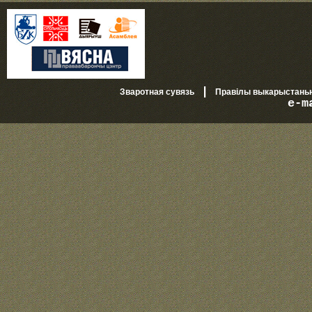
|
Зваротная сувязь
Правілы выкарыстань
e-m