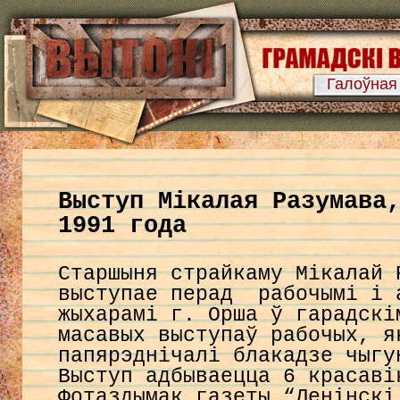
Галоўная
Выступ Мікалая Разумава
1991 года
Старшыня страйкаму Мікалай
выступае перад рабочымі і 
жыхарамі г. Орша ў гарадскі
масавых выступаў рабочых, я
папярэднічалі блакадзе чыг
Выступ адбываецца 6 красаві
Фотаздымак газеты “Ленінс