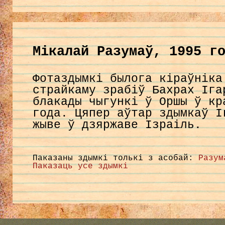
Мікалай Разумаў, 1995 г
Фотаздымкі былога кіраўніка
страйкаму зрабіў Бахрах Іга
блакады чыгункі ў Оршы ў кр
года. Цяпер аўтар здымкаў І
жыве ў дзяржаве Ізраіль.
Паказаны здымкі толькі з асобай:
Разум
Паказаць усе здымкі