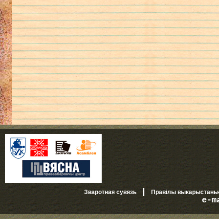
|
Зваротная сувязь
Правілы выкарыстань
e-m