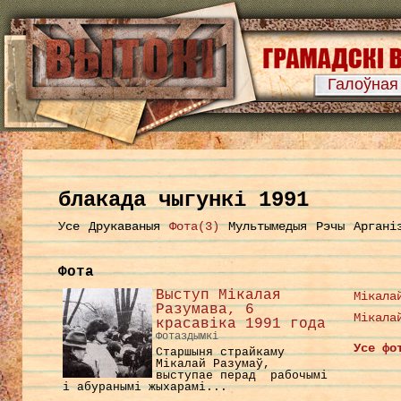
Галоўная
блакада чыгункі 1991
Усе
Друкаваныя
Фота(3)
Мультымедыя
Рэчы
Аргані
Фота
Выступ Мікалая
Мікала
Разумава, 6
Мікала
красавіка 1991 года
Фотаздымкі
Усе фо
Старшыня страйкаму
Мікалай Разумаў,
выступае перад рабочымі
і абуранымі жыхарамі...