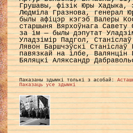
Грушавы, фізік Юры Хадыка, 
Людміла Гразнова, генерал Ю
былы афіцэр кэгэб Валеры Ко
старшыня Вярхоўнага Савету 
за ім — былы дэпутат Уладзі
Уладзімір Падгол, Станіслаў
Лявон Баршчэўскі Станіслаў 
павязкай на ілбе, Валянцін 
Бяляцкі Аляксандр Дабравол
Паказаны здымкі толькі з асобай:
Асташ
Паказаць усе здымкі