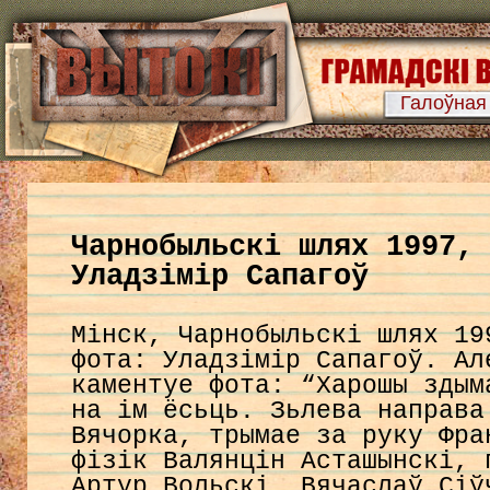
Галоўная
Чарнобыльскі шлях 1997,
Уладзімір Сапагоў
Мінск, Чарнобыльскі шлях 19
фота: Уладзімір Сапагоў. Ал
каментуе фота: “Харошы здым
на ім ёсьць. Зьлева направа
Вячорка, трымае за руку Фра
фізік Валянцін Асташынскі, 
Артур Вольскі, Вячаслаў Сіў