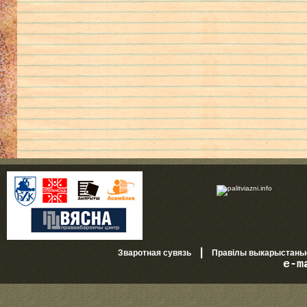
|
Зваротная сувязь
Правілы выкарыстань
e-m