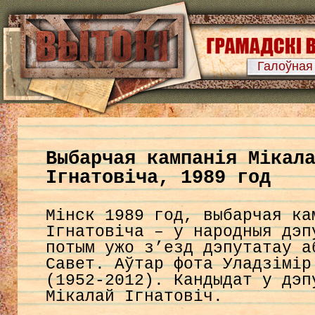
Галоўная
Выбарчая кампанія Мікал
Ігнатовіча, 1989 год
Мінск 1989 год, выбарчая ка
Ігнатовіча – у народныя дэп
потым ужо з’езд дэпутатау а
Савет. Аўтар фота Уладзімір
(1952-2012). Кандыдат у дэп
Мікалай Ігнатовіч.