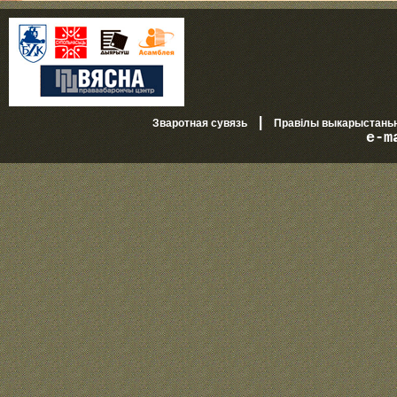
|
Зваротная сувязь
Правілы выкарыстань
e-m