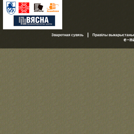
|
Зваротная сувязь
Правілы выкарыстань
e-m