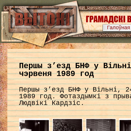
Галоўная
Першы з’езд БНФ у Вільн
чэрвеня 1989 год
Першы з’езд БНФ у Вільні, 2
1989 год. Фотаздымкі з прыв
Людвікі Кардзіс.