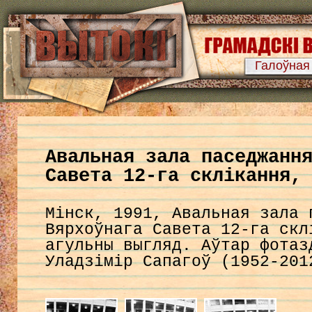
Галоўная
Авальная зала паседжанн
Савета 12-га склікання,
Мінск, 1991, Авальная зала 
Вярхоўнага Савета 12-га скл
агульны выгляд. Аўтар фотаз
Уладзімір Сапагоў (1952-