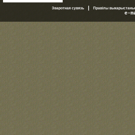
|
Зваротная сувязь
Правілы выкарыстань
e-m