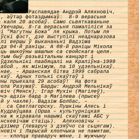
Распавядае Андрэй Аляхновіч,
ык, аўтар фотаздымкаў:
8-9 верасьня
о каля 20 асобаў. Само сьвяткаваньне
 Увечары, 8-га верасьня памаліліся за
лі “Магутны Божа” ля крыжа. Потым ля
аўскі фэст, дзе выступілі неаднаразова
алі вершы ў выкананьні Вадзіма
 да 04-й раніцы. А 08-й раніцы Мікола
аць шыкоўны шашлык са свойскага целя.
отым быў разьвітальны канцэрт і
 ўдзельнікі паабяцалі на Крапіўна-1999
сабой , як мінімум, па 10 удзельнікаў.
анае, – Аршанская бітва 1999 сабрала
ікаў. Адных толькі скаўтаў і
чыны прыехала 29 асобаў!
На фота
кола Разумаў. Барды: Андрэй Мельнікаў
евіч (Менск), Ігар Мухін (Магілеў),
шчэ адзін бард з Магілева (прысеў
ай у чахле). Вадзім Болбас, –
ц са Светлагорску. Пушкіны Алесь і
 Кудраўцава (Орша – культурніцкая
яна ж кіравала нашымі скаўтамі АБС у
інскевічам стаіць). Аляхновічы –
адзімер (леваруч з дзяўчо са сьцягам).
новіч і Ларысай хлопчыка не памятаю,
, – хлопца праваруч мяне, і мужчыну