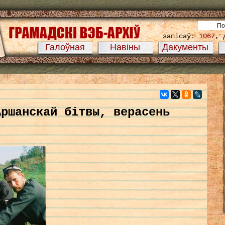
запісаў:
1067
, 
Галоўная
Навіны
Дакументы
Аршанскай бітвы, верасень