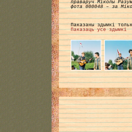
праваруч Міколы Разу
фота 000048 – за Мік
Паказаны здымкі толь
Паказаць усе здымкі