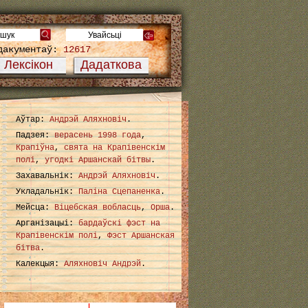
дакументаў:
12617
Лексікон
Дадаткова
Аўтар:
Андрэй Аляхновіч
.
Падзея:
верасень 1998 года
,
Крапіўна
,
свята на Крапівенскім
полі
,
угодкі Аршанскай бітвы
.
Захавальнік:
Андрэй Аляхновіч
.
Укладальнік:
Паліна Сцепаненка
.
Мейсца:
Віцебская вобласць
,
Орша
.
Арганізацыі:
бардаўскі фэст на
Крапівенскім полі
,
Фэст Аршанская
бітва
.
Калекцыя:
Аляхновіч Андрэй
.