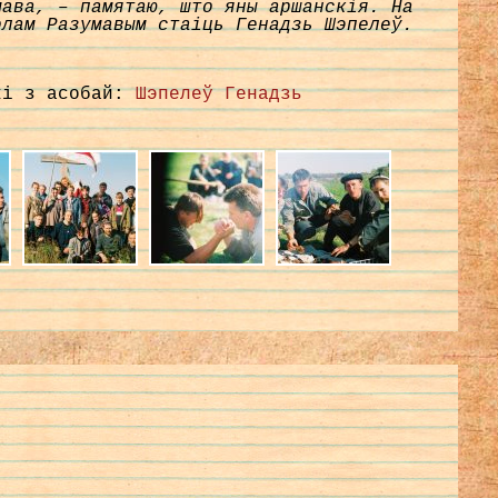
мава, – памятаю, што яны аршанскія. На
олам Разумавым стаіць Генадзь Шэпелеў.
кі з асобай:
Шэпелеў Генадзь