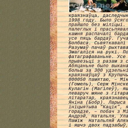
краязнаўца, даследч
1998 году. Было ўсяг
прайшло без міліцыі.
палеглых і прасьпява
камня распачалі бард
усе пяць бардаў. Гуч
Болбаса. Сьвяткавалі
Разумаў пачаў рыхтав
Змагаліся на рукі. П
фатаграфаваньне. Усе
прывезьці з разам з 
Абяцаньне было выкан
больш за 300 удзельн
краязнаўцаў з Крупш
000050 памятаю, – Мі
(Гомель), Серж Мінск
Кулагін (Магілеў), я
леваруч мяне з гітар
літаратар, краязнаве
Яніна (Бобр). Ларыса
ініцыятыва “Кацік”, 
горадзе, – побач з М
Андрэй, Натальля, Ул
Паміж Натальляй Алях
і яшчэ двох падзабыў