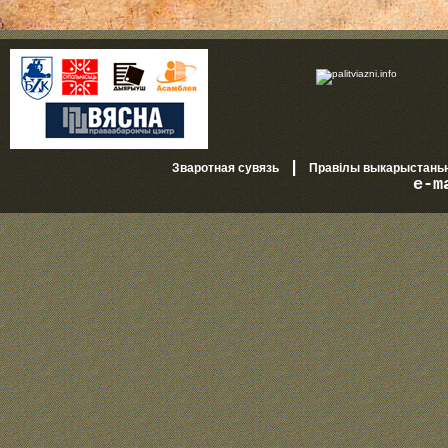
|
Зваротная сувязь
Правілы выкарыстань
e-m