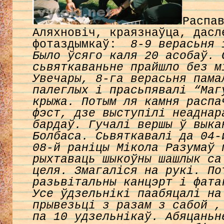
Распа
Аляхновіч, краязнаўца, дасл
фотаздымкаў:
8-9 верасьня 
Было ўсяго каля 20 асобаў. 
сьвяткаваньне прайшло без м
Увечары, 8-га верасьня пама
палеглых і прасьпявалі “Маг
крыжа. Потым ля камня распа
фэст, дзе выступілі неаднар
бардаў. Гучалі вершы ў выка
Болбаса. Сьвяткавалі да 04-
08-й раніцы Мікола Разумаў 
рыхтаваць шыкоўны шашлык са
целя. Змагаліся на рукі. По
разьвітальны канцэрт і фата
Усе ўдзельнікі паабяцалі на
прывезьці з разам з сабой ,
па 10 удзельнікаў.
Абяцаньн