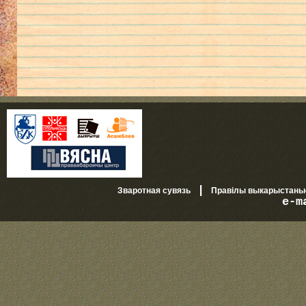
|
Зваротная сувязь
Правілы выкарыстань
e-m