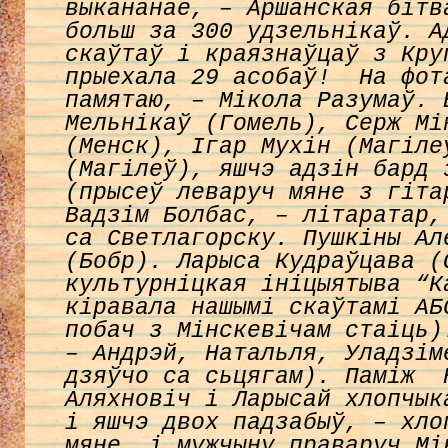
выкананае, – Аршанская бітв
больш за 300 удзельнікаў. А
скаўтаў і краязнаўцаў з Кру
прыехала 29 асобаў!
На фот
памятаю, – Мікола Разумаў. 
Мельнікаў (Гомель), Серж Мі
(Менск), Ігар Мухін (Магіле
(Магілеў), яшчэ адзін бард 
(прысеў леваруч мяне з гіта
Вадзім Болбас, – літаратар
са Светлагорску. Пушкіны Ал
(Бобр). Ларыса Кудраўцава (
культурніцкая ініцыятыва “К
кіравала нашымі скаўтамі АБ
побач з Мінскевічам стаіць
– Андрэй, Натальля, Уладзім
дзяўчо са сьцягам). Паміж 
Аляхновіч і Ларысай хлопчы
і яшчэ двох падзабыў, – хло
мяне, і мужчыну праваруч Мі