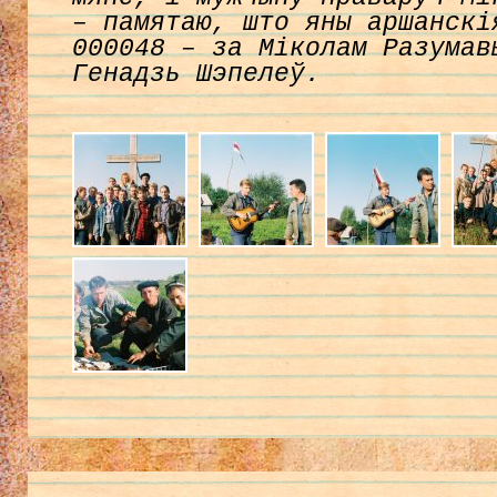
– памятаю, што яны аршанскі
000048 – за Міколам Разумав
Генадзь Шэпелеў.