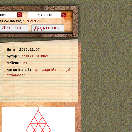
дакументаў:
12617
Лексікон
Дадаткова
Дата: 2013.11.07
Аўтар:
Арэшка Вацлаў
.
Мейсца:
Мінск
.
Арганізацыі:
Арт-Сядзіба
,
Радыё
"Свабода"
.