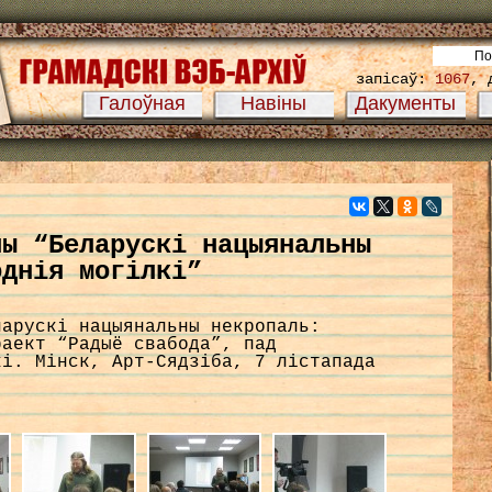
запісаў:
1067
, 
Галоўная
Навіны
Дакументы
пы “Беларускі нацыянальны
однія могілкі”
ларускі нацыянальны некропаль:
раект “Радыё свабода”, пад
кі. Мінск, Арт-Сядзіба, 7 лістапада