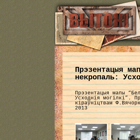
Прэзентацыя ма
некропаль: Усх
Прэзентацыя мапы “Бе
Усходнія могілкі”. П
кіраўніцтвам Ф.Вячор
2013