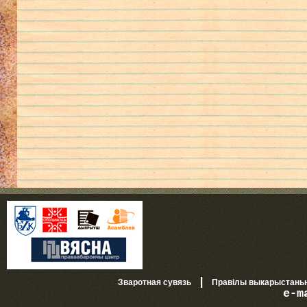
|
Зваротная сувязь
Правілы выкарыстань
e-m