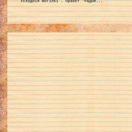
Усходнія могілкі”. Праект "Радыё...