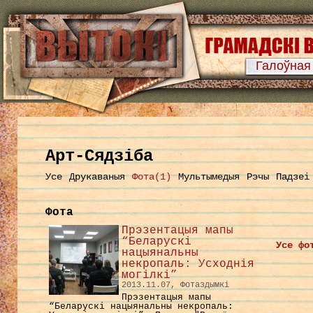
Галоўная
Арт-Сядзіба
Усе
Друкаваныя
Фота(1)
Мультымедыя
Рэчы
Падзеі
Фота
Прэзентацыя мапы
“Беларускі
Усе фо
нацыянальны
некропаль: Усходнія
могілкі”
2013.11.07, Фотаздымкі
Прэзентацыя мапы
“Беларускі нацыянальны некропаль: