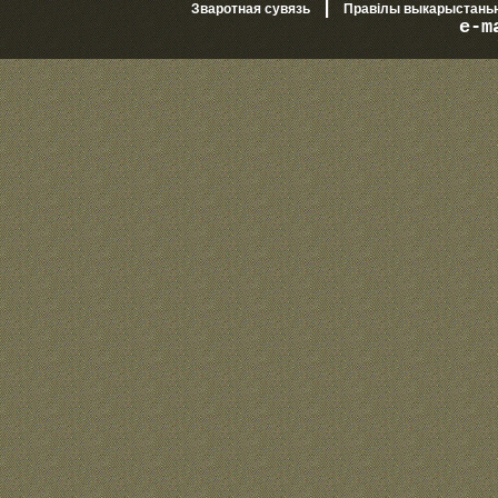
|
Зваротная сувязь
Правілы выкарыстань
e-m