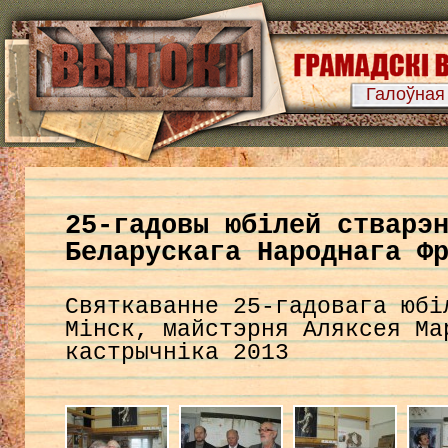
Галоўная
25-гадовы юбілей стварэ
Беларускага Народнага Ф
Святкаванне 25-гадовага юбі
Мінск, майстэрня Аляксея Ма
кастрычніка 2013