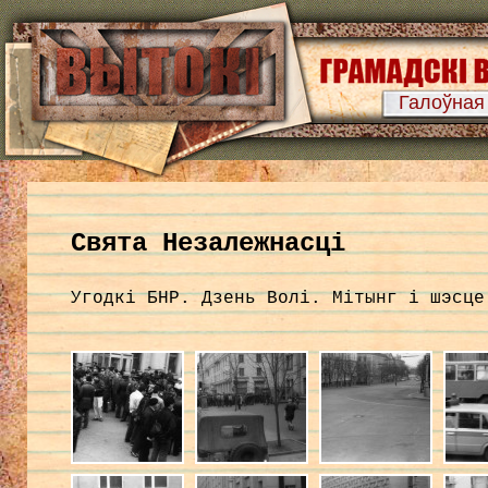
Галоўная
Свята Незалежнасці
Угодкі БНР. Дзень Волі. Мітынг і шэсце