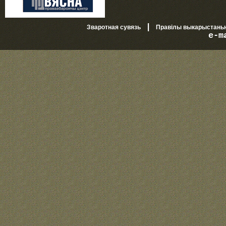
|
Зваротная сувязь
Правілы выкарыстань
e-m