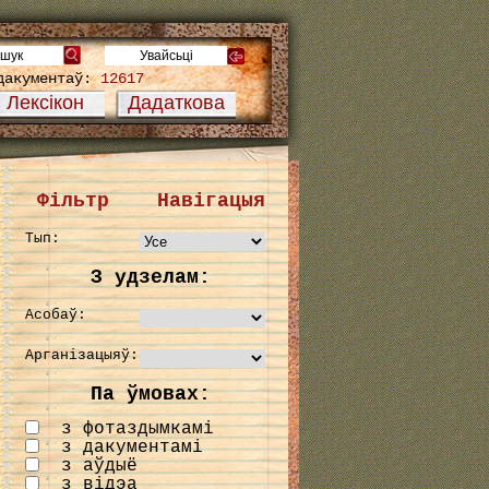
дакументаў:
12617
Лексікон
Дадаткова
Фільтр
Навігацыя
Тып:
З удзелам:
Асобаў:
Арганізацыяў:
Па ўмовах:
з фотаздымкамі
з дакументамі
з аўдыё
з відэа