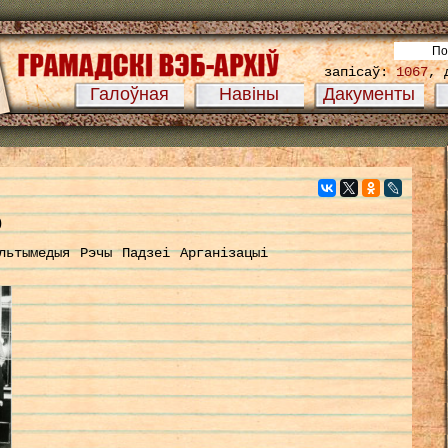
запісаў:
1067
, 
Галоўная
Навіны
Дакументы
р
льтымедыя
Рэчы
Падзеі
Арганізацыі