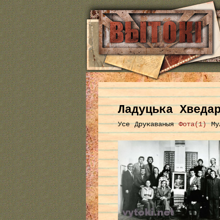
Ладуцька Хведа
Усе
Друкаваныя
Фота(1)
Му