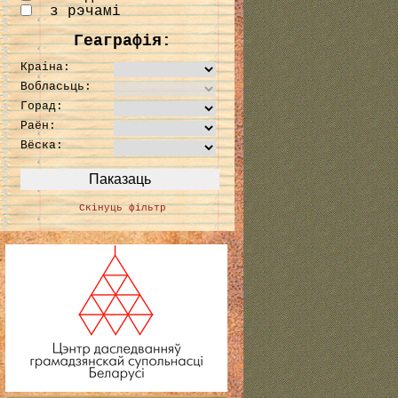
з рэчамі
Геаграфія:
Краіна:
Вобласьць:
Горад:
Раён:
Вёска:
Скінуць фільтр