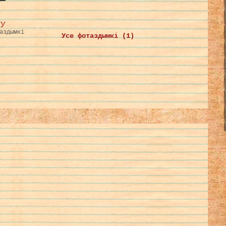
КУ
аздымкі
Усе фотаздымкі (1)