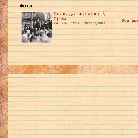
Фота
Блакада чыгункі ў
Оршы
Усе фо
24 .04. 1991, Фотаздымкі