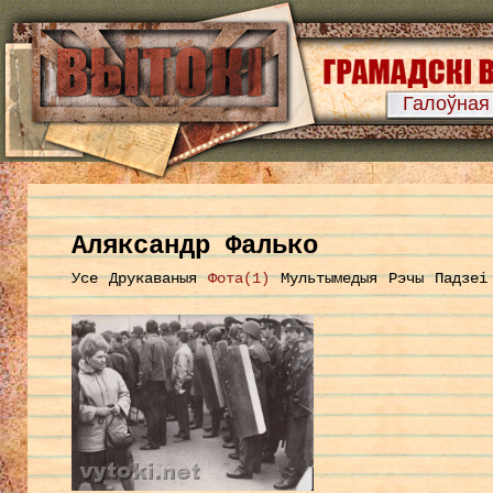
Галоўная
Аляксандр Фалько
Усе
Друкаваныя
Фота(1)
Мультымедыя
Рэчы
Падзеі