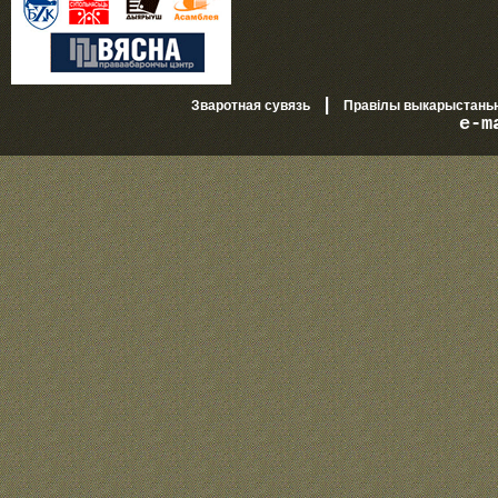
|
Зваротная сувязь
Правілы выкарыстань
e-m