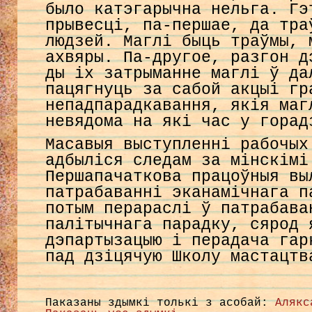
было катэгарычна нельга. Гэ
прывесці, па-першае, да тра
людзей. Маглі быць траўмы, 
ахвяры. Па-другое, разгон д
ды іх затрыманне маглі ў да
пацягнуць за сабой акцыі гр
непадпарадкавання, якія маг
невядома на які час у горад
Масавыя выступленні рабочых
адбыліся следам за мінскімі
Першапачаткова працоўныя вы
патрабаванні эканамічнага п
потым перараслі ў патрабава
палітычнага парадку, сярод 
дэпартызацыю і перадача гар
пад дзіцячую Школу мастацтв
Паказаны здымкі толькі з асобай:
Алякс