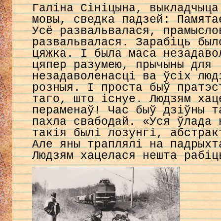
Галіна Сініцына, выкладчыца
мовы, сведка падзей: Памята
Усё развальвалася, прамысло
развальвалася. Зарабіць был
цяжка. І была маса незадаво
цяпер разумею, прычыны для
незадаволенасці ва ўсіх люд
розныя. І проста быў пратэс
таго, што існуе. Людзям хац
пераменаў! Час быў дзіўны т
пахла свабодай. «Уся ўлада 
такія былі лозунгі, абстрак
Але яны траплялі на падрыхт
Людзям хацелася нешта рабіц