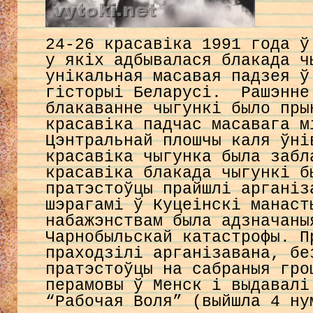
24-26 красавіка 1991 года 
у якіх адбывалася блакада ч
унікальная масавая падзея ў
гісторыі Беларусі. Рашэнне
блакаванне чыгункі было пры
красавіка падчас масавага м
Цэнтральнай плошчы каля ўні
красавіка чыгунка была забл
красавіка блакада чыгункі б
пратэстоўцы прайшлі арганіз
шэрагамі ў Куцеінскі манаст
набажэнствам была адзначаны
Чарнобыльскай катастрофы. П
праходзілі арганізавана, бе
пратэстоўцы на сабраныя гро
перамовы ў Менск і выдавалі
“Рабочая Воля” (выйшла 4 ну