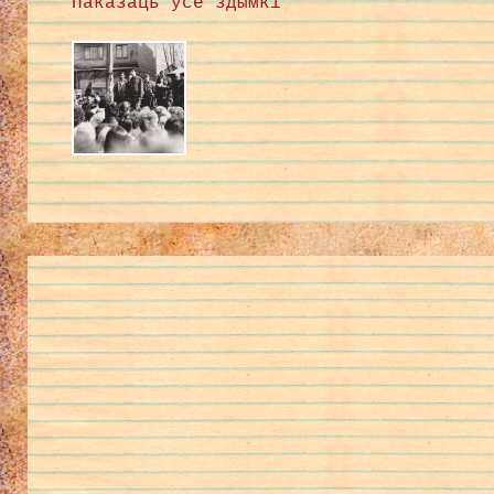
Паказаць усе здымкі