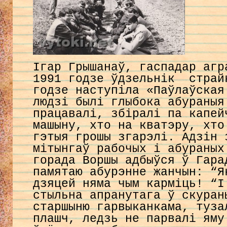
Ігар Грышанаў, гаспадар агр
1991 годзе ўдзельнік стра
годзе наступіла «Паўлаўская
людзі былі глыбока абураныя
працавалі, збіралі па капей
машыну, хто на кватэру, хто
гэтыя грошы згарэлі. Адзін 
мітынгаў рабочых і абураных
горада Воршы адбыўся ў Гара
памятаю абурэнне жанчын: “Я
дзяцей няма чым карміць! “І
стыльна апранутага ў скуран
старшыню гарвыканкама, туза
плашч, ледзь не парвалі яму