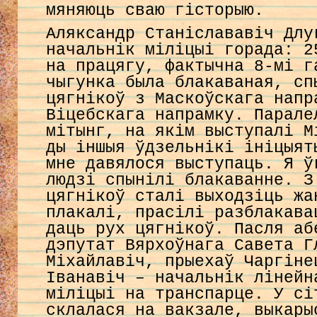
мяняюць сваю гісторыю.
Аляксандр Станіслававіч Длу
начальнік міліцыі горада: 2
на працягу, фактычна 8-мі г
чыгунка была блакаваная, сп
цягнікоў з Маскоўскага напр
Віцебскага напрамку. Парале
мітынг, на якім выступалі М
ды іншыя ўдзельнікі ініцыят
мне давялося выступаць. Я ў
людзі спынілі блакаванне. З
цягнікоў сталі выходзіць жа
плакалі, прасілі разблакава
даць рух цягнікоў. Пасля аб
дэпутат Вярхоўнага Савета Г
Міхайлавіч, прыехаў Чаргіне
Іванавіч – начальнік лінейн
міліцыі на транспарце. У сі
склалася на вакзале, выкары