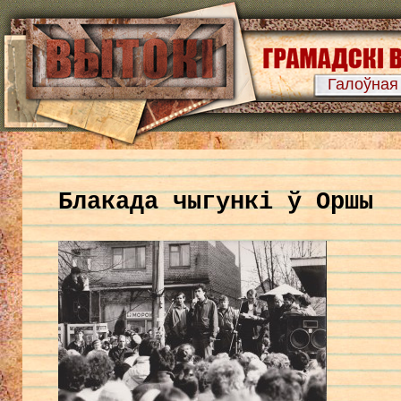
Галоўная
Блакада чыгункі ў Оршы