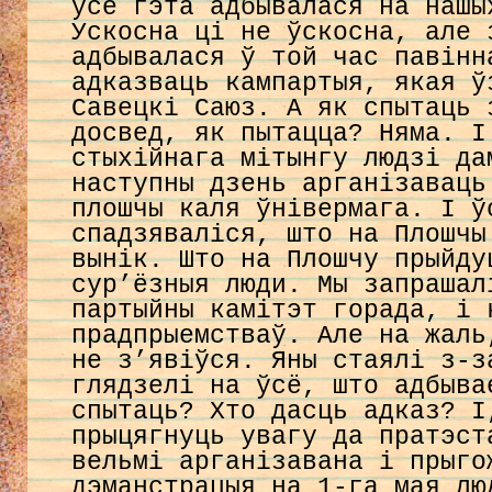
ўсё гэта адбывалася на нашы
Ускосна ці не ўскосна, але 
адбывалася ў той час павінн
адказваць кампартыя, якая ў
Савецкі Саюз. А як спытаць 
досвед, як пытацца? Няма. І
стыхійнага мітынгу людзі да
наступны дзень арганізаваць
плошчы каля ўнівермага. І ў
спадзяваліся, што на Плошчы
вынік. Што на Плошчу прыйду
сур’ёзныя люди. Мы запрашал
партыйны камітэт горада, і 
прадпрыемстваў. Але на жаль
не з’явіўся. Яны стаялі з-з
глядзелі на ўсё, што адбыва
спытаць? Хто дасць адказ? І
прыцягнуць увагу да пратэст
вельмі арганізавана і прыго
дэманстрацыя на 1-га мая лю