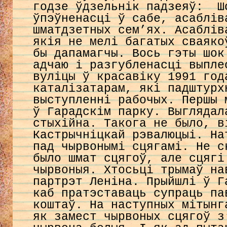
годзе ўдзельнік падзеяў: Ш
ўпэўненасці ў сабе, асаблів
шматдзетных сем’ях. Асаблів
якія не мелі багатых сваяко
бы дапамагчы. Вось гэты шок
адчаю і разгубленасці выпле
вуліцы ў красавіку 1991 год
каталізатарам, які падштурх
выступленні рабочых. Першы 
ў Гарадскім парку. Выглядал
стыхійна. Такога не было, в
Кастрычніцкай рэвалюцыі. На
пад чырвонымі сцягамі. Не с
было шмат сцягоў, але сцягі
чырвоныя. Хтосьці трымаў на
партрэт Леніна. Прыйшлі ў Г
каб пратэставаць супраць па
коштаў. На наступных мітынг
як замест чырвоных сцягоў з