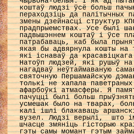
чырвона-белыя. І як ад пыта
коштаў людзі ўсё больш пачы
пераходзіць да палітычных п
змены дзейнасці структур КП
прадпрыемствах. Усе былі ша
падвышэннем коштаў і ўсе пл
патрабаваць, каб была прыня
якая бы адвярнула кошты на 
які існаваў да красавіцкага
Натоўп людзей, які рушыў на
нагадваў неўтаймаваную сама
святочную Першамайскую дэма
толькі не хапала паветраных
афарбоўкі атмасферы. Я памя
пачуцці былі больш прыўзнят
усмешак было на тварах, бол
калі ішлі блакаваць аршанск
вузел. Людзі верылі, што і
шчасце змяніць гісторыю кра
гэты самы момант гэтым займ