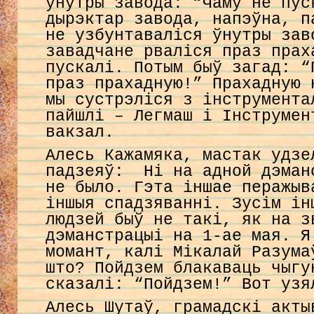
ўнутры завода: “Чаму не пус
дырэктар завода, напэўна, п
не узбунтаваліся ўнутры зав
завадчане рваліся праз прах
пускалі. Потым быў загад: “
праз прахадную!” Прахадную 
мы сустрэліся з інструмента
пайшлі – Легмаш і Інструмен
вакзал.
Алесь Кажамяка, мастак удзе
падзеяў: Ні на адной дэман
не было. Гэта іншае перажыв
іншыя спадзяванні. Зусім ін
людзей быў не такі, як на з
дэманстрацыі на 1-ае мая. Я
момант, калі Мікалай Разума
што? Пойдзем блакаваць чыгу
сказалі: “Пойдзем!” Вот узя
Алесь Шутаў, грамадскі акты