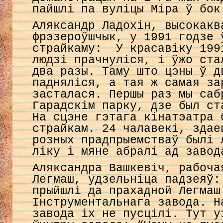
пайшлі па вуліцы Міра ў бок
Аляксандр Ладохін, высокакв
фрэзероўшчык, у 1991 годзе 
страйкаму: У красавіку 199
людзі прачнуліся, і ўжо ста
два разы. Таму што цэны ў д
падняліся, а тая ж самая за
засталася. Першы раз мы саб
Гарадскім парку, дзе был ст
На сцэне гэтага кінатэатра 
страйкам. 24 чалавекі, здае
розных прадпрыемстваў былі 
ліку і мяне абралі ад завод
Аляксандра Вашкевіч, рабоча
Легмаш, удзельніца падзеяў
прыйшлі да прахадной Легмаш
Інструментальнага завода. Н
завода іх не пусцілі. Тут у