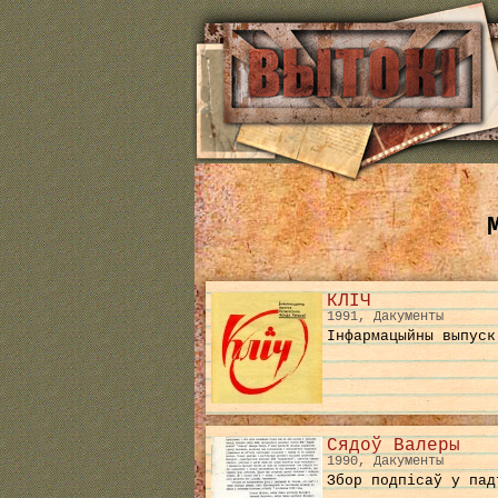
КЛІЧ
1991, Дакументы
Інфармацыйны выпуск
Сядоў Валеры
1990, Дакументы
Збор подпісаў у пад