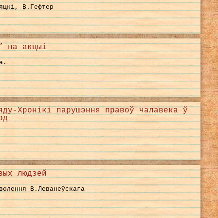
яцкі, В.Гефтер
” на акцыі
а.
яду-Хронікі парушэння правоў чалавека ў
од
вых людзей
волення В.Леванеўскага