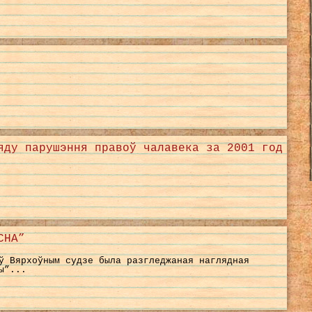
яду парушэння правоў чалавека за 2001 год
СНА”
ў Вярхоўным судзе была разгледжаная наглядная
ы”...