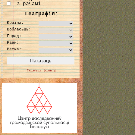
з рэчамі
Геаграфія:
Краіна:
Вобласьць:
Горад:
Раён:
Вёска:
Скінуць фільтр