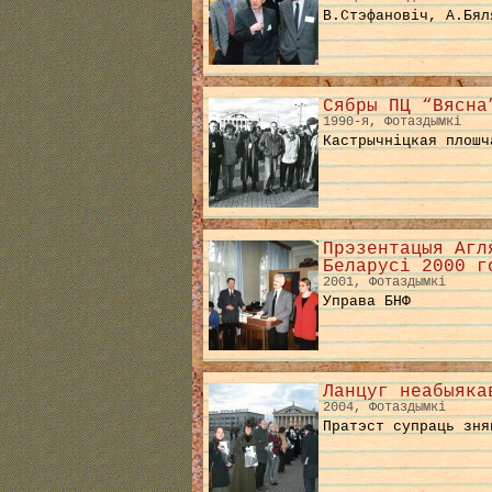
В.Стэфановіч, А.Бял
Сябры ПЦ “Вясна
1990-я, Фотаздымкі
Кастрычніцкая плошч
Прэзентацыя Агл
Беларусі 2000 г
2001, Фотаздымкі
Управа БНФ
Ланцуг неабыяка
2004, Фотаздымкі
Пратэст супраць зня