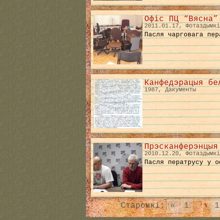
Офіс ПЦ “Вясна”
2011.01.17, Фотаздымкі
Пасля чарговага пер
Канфедэрацыя бе
1987, Дакументы
Прэсканферэнцыя
2010.12.20, Фотаздымкі
Пасля ператрусу у о
Старонкі:
«
1
...
1