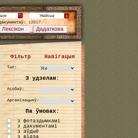
дакументаў:
12617
Лексікон
Дадаткова
Фільтр
Навігацыя
Тып:
З удзелам:
Асобаў:
Арганізацыяў:
Па ўмовах:
з фотаздымкамі
з дакументамі
з аўдыё
з відэа