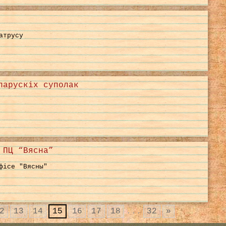
атрусу
ларускіх суполак
 ПЦ “Вясна”
фісе "Вясны"
2
13
14
15
16
17
18
...
32
»