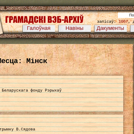
запісаў:
1067
, 
Галоўная
Навіны
Дакументы
Месца: Мінск
 Беларускага фонду Рэрыхаў
трымку В.Сядова