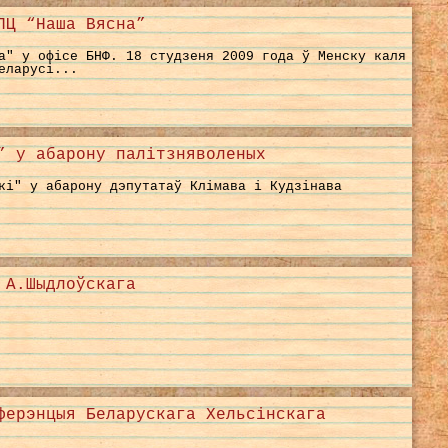
ПЦ “Наша Вясна”
а" у офісе БНФ. 18 студзеня 2009 года ў Менску каля
еларусі...
” у абарону палітзняволеных
кі" у абарону дэпутатаў Клімава і Кудзінава
 А.Шыдлоўскага
ферэнцыя Беларускага Хельсінскага