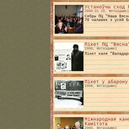
Устаноўчы сход 
2009.01.18, Фотаздымкі
Сябры ПЦ "Наша Вясн
70 чалавек з усёй Б
Пікет ПЦ “Вясна
1998, Фотаздымкі
Пікет каля "Валадар
Пікет у абарону
1998, Фотаздымкі
Міжнародная кан
Камітэта
2000, Фотаздымкі