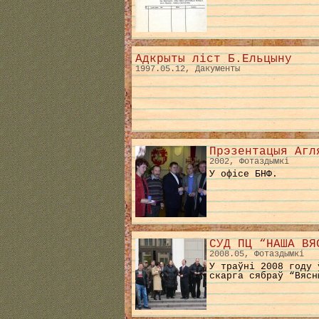
Адкрыты ліст Б.Ельцыну
1997.05.12, Дакументы
Прэзентацыя Агл
2002, Фотаздымкі
У офісе БНФ.
СУД ПЦ “НАША ВЯ
2008.05, Фотаздымкі
У траўні 2008 году 
скарга сябраў “Вясн