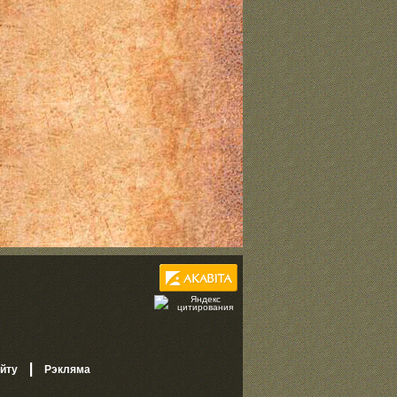
|
айту
Рэкляма