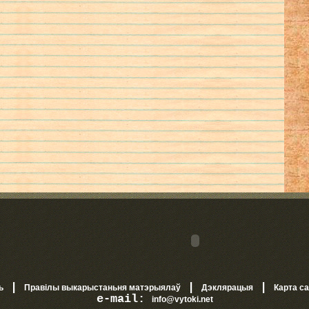
|
|
|
ь
Правілы выкарыстаньня матэрыялаў
Дэклярацыя
Карта с
e-mail:
info@vytoki.net