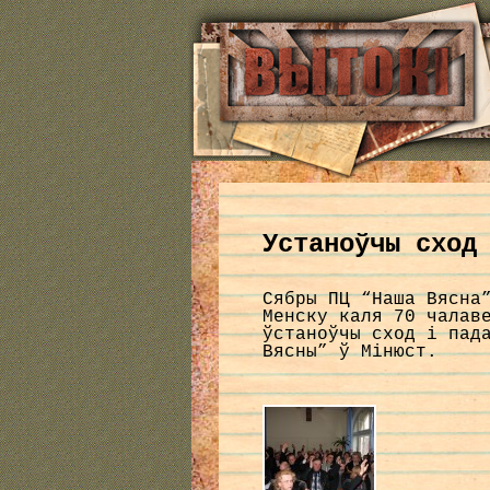
Устаноўчы сход
Сябры ПЦ “Наша Вясна
Менску каля 70 чалав
ўстаноўчы сход і пад
Вясны” ў Мінюст.