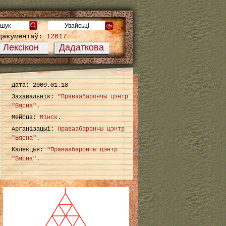
дакументаў:
12617
Лексікон
Дадаткова
Дата: 2009.01.18
Захавальнік:
"Праваабарончы цэнтр
"Вясна"
.
Мейсца:
Мінск
.
Арганізацыі:
Праваабарончы цэнтр
"Вясна"
.
Калекцыя:
"Праваабарончы цэнтр
"Вясна"
.