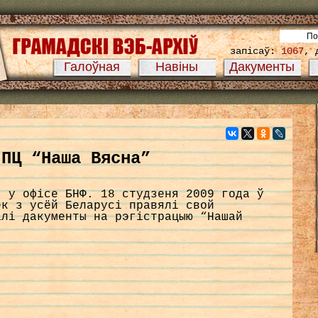
запісаў:
1067
, 
Галоўная
Навіны
Дакументы
 ПЦ “Наша Вясна”
” у офісе БНФ. 18 студзеня 2009 года ў
ек з усёй Беларусі правялі свой
алі дакументы на рэгістрацыю “Нашай