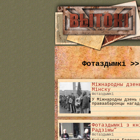
Фотаздымкі >>
Міжнародны дзен
Мінску
Фотаздымкі
У Міжнародны дзень 
праваабаронцы нагад
Фотаздымкі з кн
Радзімы”
Фотаздымкі