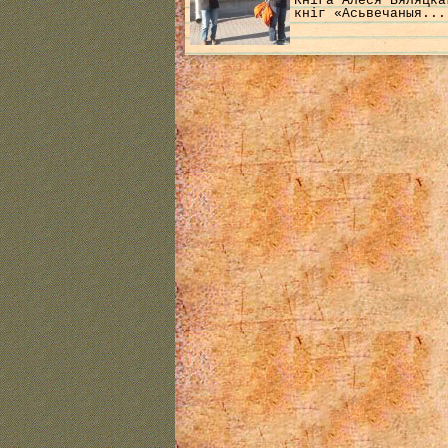
Кніга Алеся Бяляцка
кніг «Асьвечаныя...