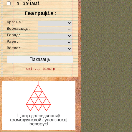
з рэчамі
Геаграфія:
Краіна:
Вобласьць:
Горад:
Раён:
Вёска:
Скінуць фільтр