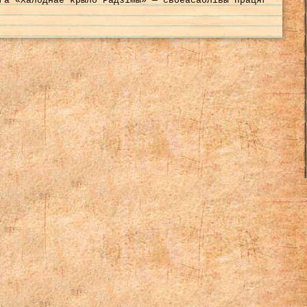
га «Халоднае крыло Радзімы» — своеасаблівы працяг