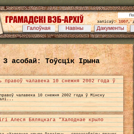
запісаў:
1067
, 
Галоўная
Навіны
Дакументы
 З асобай: Тоўсцік Ірына
ь правоў чалавека 10 снежня 2002 года ў
правоў чалавека 10 снежня 2002 года ў Мінску
алі...
ігі Алеся Бяляцкага “Халоднае крыло