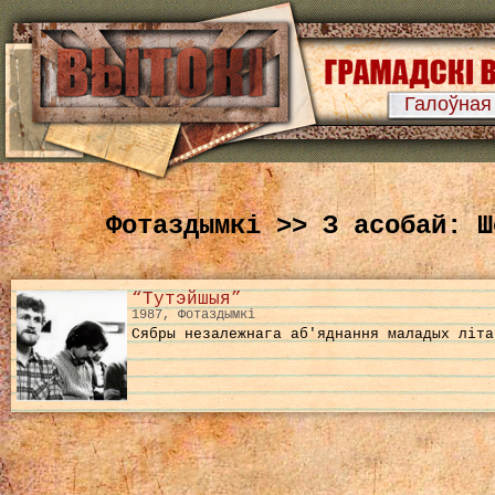
Галоўная
Фотаздымкі >> З асобай: Ш
“Тутэйшыя”
1987, Фотаздымкі
Сябры незалежнага аб'яднання маладых літа