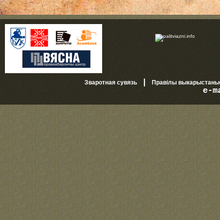
|
Зваротная сувязь
Правілы выкарыстань
e-m