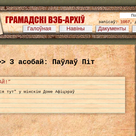
запісаў:
1067
, 
Галоўная
Навіны
Дакументы
>> З асобай: Паўлаў Піт
АЙ!”
ся тут" у мінскім Доме Афіцэраў