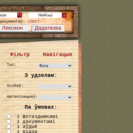
дакументаў:
12617
Лексікон
Дадаткова
Фільтр
Навігацыя
Тып:
З удзелам:
Асобаў:
Арганізацыяў:
Па ўмовах:
з фотаздымкамі
з дакументамі
з аўдыё
з відэа