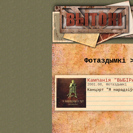
Фотаздымкі 
Кампанія “ВЫБІР
2001.08, Фотаздымкі
Канцэрт "Я нарадзіў