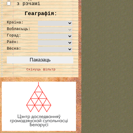
з рэчамі
Геаграфія:
Краіна:
Вобласьць:
Горад:
Раён:
Вёска:
Скінуць фільтр