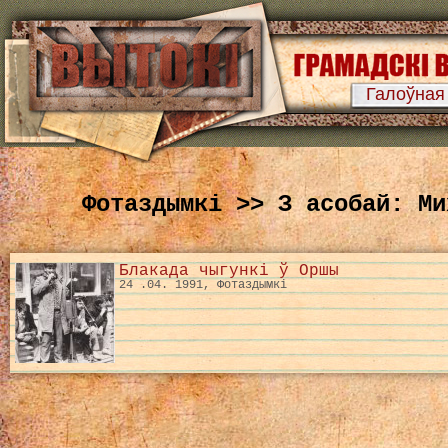
Галоўная
Фотаздымкі >> З асобай: Ми
Блакада чыгункі ў Оршы
24 .04. 1991, Фотаздымкі