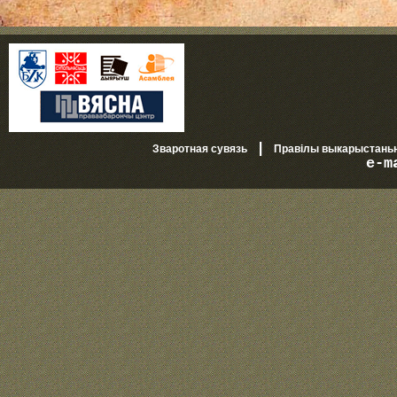
|
Зваротная сувязь
Правілы выкарыстань
e-m