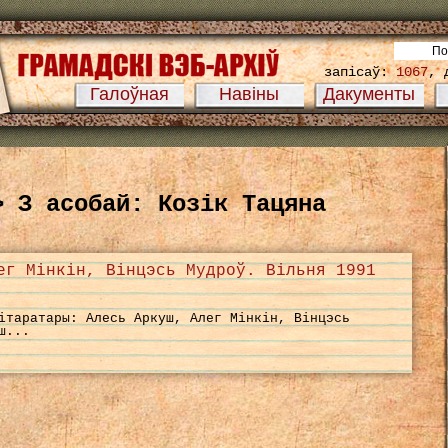
запісаў:
1067
, 
Галоўная
Навіны
Дакументы
> З асобай: Козік Тацяна
ег Мінкін, Вінцэсь Мудроў. Вільня 1991
ітаратары: Алесь Аркуш, Алег Мінкін, Вінцэсь
ш...