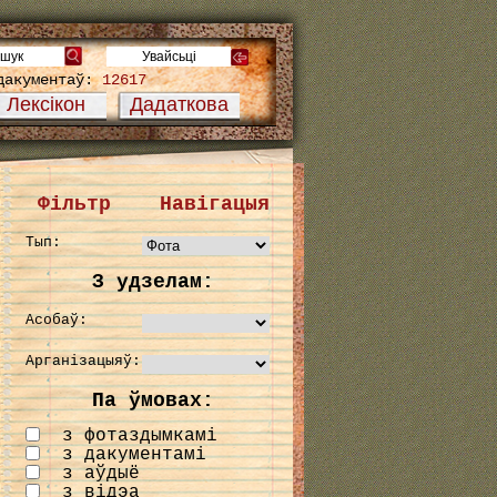
дакументаў:
12617
Лексікон
Дадаткова
Фільтр
Навігацыя
Тып:
З удзелам:
Асобаў:
Арганізацыяў:
Па ўмовах:
з фотаздымкамі
з дакументамі
з аўдыё
з відэа