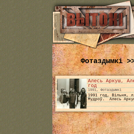
Фотаздымкі >
Алесь Аркуш, Ал
год
1991, Фотаздымкі
1991 год, Вільня, л
Мудроў. Алесь Арку