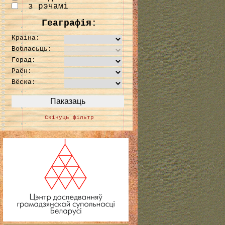
з рэчамі
Геаграфія:
Краіна:
Вобласьць:
Горад:
Раён:
Вёска:
Скінуць фільтр